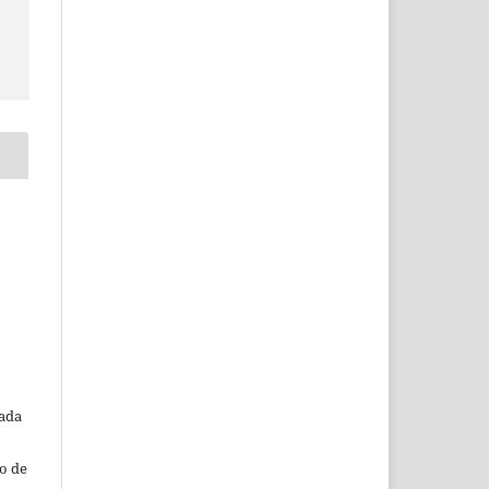
o
tada
o de