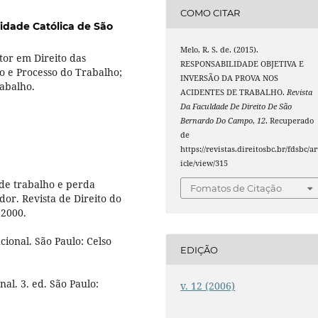
COMO CITAR
sidade Católica de São
Melo, R. S. de. (2015).
tor em Direito das
RESPONSABILIDADE OBJETIVA E
to e Processo do Trabalho;
INVERSÃO DA PROVA NOS
abalho.
ACIDENTES DE TRABALHO.
Revista
Da Faculdade De Direito De São
Bernardo Do Campo
,
12
. Recuperado
de
https://revistas.direitosbc.br/fdsbc/ar
icle/view/315
de trabalho e perda
Fomatos de Citação
or. Revista de Direito do
 2000.
cional. São Paulo: Celso
EDIÇÃO
al. 3. ed. São Paulo:
v. 12 (2006)