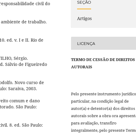
SEÇÃO
responsabilidade civil do
Artigos
o ambiente de trabalho.
. ed. v. I e II. Rio de
LICENÇA
ILHO, Sérgio.
TERMO DE CESSÃO DE DIREITOS
rd. Sálvio de Figueiredo
AUTORAIS
dolfo. Novo curso de
aulo: Saraiva, 2003.
Pelo presente instrumento jurídic
ireito comum e dano
particular, na condição legal de
torado. São Paulo:
autor(a) e detentor(a) dos direitos
autorais sobre a obra ora apresen
para avaliação, transfiro
il. 8. ed. São Paulo:
integralmente, pelo presente Term