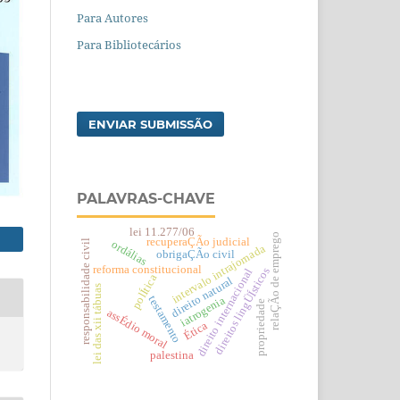
Para Autores
Para Bibliotecários
ENVIAR SUBMISSÃO
PALAVRAS-CHAVE
lei 11.277/06
relaÇÃo de emprego
recuperaÇÃo judicial
responsabilidade civil
ordálias
intervalo intrajornada
obrigaÇÃo civil
reforma constitucional
direitos lingÜÍsticos
direito internacional
polÍtica
direito natural
lei das xii tábuas
testamento
iatrogenia
propriedade
assÉdio moral
Ética
palestina