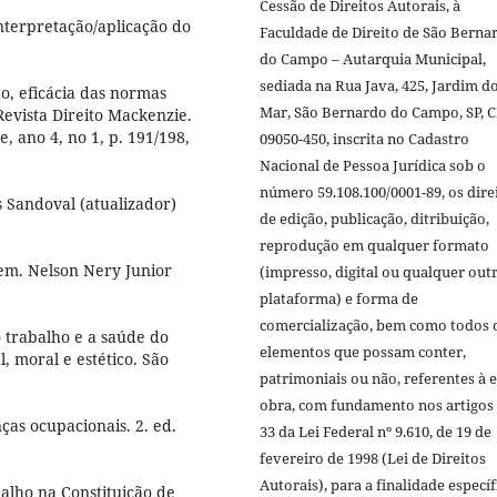
Cessão de Direitos Autorais, à
nterpretação/aplicação do
Faculdade de Direito de São Berna
do Campo – Autarquia Municipal,
sediada na Rua Java, 425, Jardim d
o, eficácia das normas
Mar, São Bernardo do Campo, SP, 
 Revista Direito Mackenzie.
, ano 4, no 1, p. 191/198,
09050-450, inscrita no Cadastro
Nacional de Pessoa Jurídica sob o
número 59.108.100/0001-89, os dire
s Sandoval (atualizador)
de edição, publicação, ditribuição,
reprodução em qualquer formato
trem. Nelson Nery Junior
(impresso, digital ou qualquer out
plataforma) e forma de
comercialização, bem como todos 
trabalho e a saúde do
elementos que possam conter,
, moral e estético. São
patrimoniais ou não, referentes à e
obra, com fundamento nos artigos 
as ocupacionais. 2. ed.
33 da Lei Federal nº 9.610, de 19 de
fevereiro de 1998 (Lei de Direitos
Autorais), para a finalidade específ
lho na Constituição de