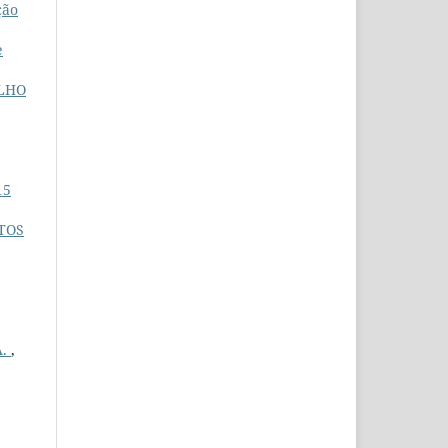
ção
e
ALHO
15
TOS
A.
,