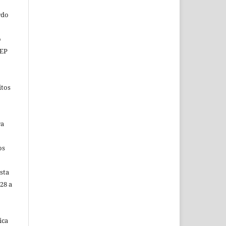
rdo
o
CEP
itos
ra
os
sta
28 a
ica