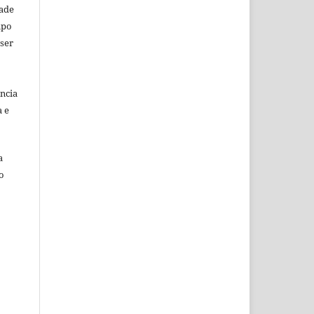
dade
mpo
 ser
ência
a e
a
o