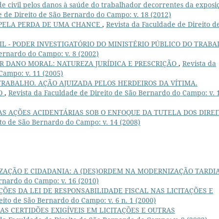
e civil pelos danos à saúde do trabalhador decorrentes da exposi
e de Direito de São Bernardo do Campo: v. 18 (2012)
PELA PERDA DE UMA CHANCE
,
Revista da Faculdade de Direito d
IL - PODER INVESTIGATÓRIO DO MINISTÉRIO PÚBLICO DO TRAB
Bernardo do Campo: v. 8 (2002)
R DANO MORAL: NATUREZA JURÍDICA E PRESCRIÇÃO
,
Revista da
Campo: v. 11 (2005)
TRABALHO. AÇÃO AJUIZADA PELOS HERDEIROS DA VÍTIMA.
HO
,
Revista da Faculdade de Direito de São Bernardo do Campo: v. 
AS AÇÕES ACIDENTÁRIAS SOB O ENFOQUE DA TUTELA DOS DIREI
ito de São Bernardo do Campo: v. 14 (2008)
ZAÇÃO E CIDADANIA: A (DES)ORDEM NA MODERNIZAÇÃO TARDI
rnardo do Campo: v. 16 (2010)
ÇÕES DA LEI DE RESPONSABILIDADE FISCAL NAS LICITAÇÕES E
eito de São Bernardo do Campo: v. 6 n. 1 (2000)
S CERTIDÕES EXIGÍVEIS EM LICITAÇÕES E OUTRAS