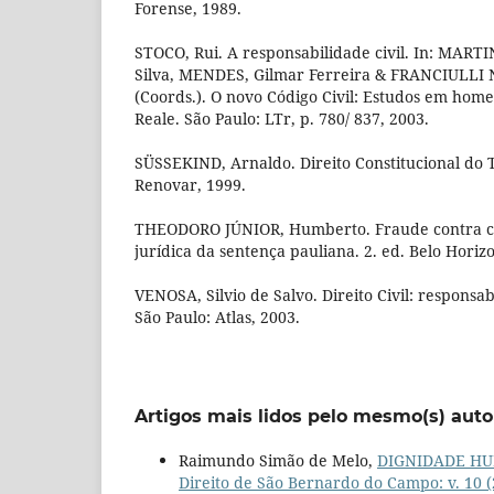
Forense, 1989.
STOCO, Rui. A responsabilidade civil. In: MART
Silva, MENDES, Gilmar Ferreira & FRANCIULLI
(Coords.). O novo Código Civil: Estudos em hom
Reale. São Paulo: LTr, p. 780/ 837, 2003.
SÜSSEKIND, Arnaldo. Direito Constitucional do T
Renovar, 1999.
THEODORO JÚNIOR, Humberto. Fraude contra cr
jurídica da sentença pauliana. 2. ed. Belo Horizo
VENOSA, Silvio de Salvo. Direito Civil: responsabil
São Paulo: Atlas, 2003.
Artigos mais lidos pelo mesmo(s) auto
Raimundo Simão de Melo,
DIGNIDADE H
Direito de São Bernardo do Campo: v. 10 