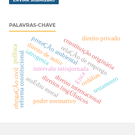
PALAVRAS-CHAVE
proteÇÃo ambiental
direito privado
constituição originária
direito de autor
polÍtica
relaÇÃo de emprego
iatrogenia
reforma constitucional
intervalo intrajornada
obrigaÇÃo civil
Ética
ordálias
direito internacional
direitos lingÜÍsticos
testamento
assÉdio moral
poder normativo