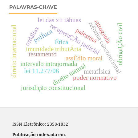
PALAVRAS-CHAVE
lei das xii tábuas
iatrogenia
reforma constitucional
recuperaÇÃo judicial
obrigaÇÃo civil
direito internacional
ordálias
palestina
polÍtica
Ética
imunidade tributÁria
testamento
assÉdio moral
intervalo intrajornada
direito natural
lei 11.277/06
metafÍsica
poder normativo
jurisdição constitucional
ISSN Eletrônico: 2358-1832
Publicação indexada em: