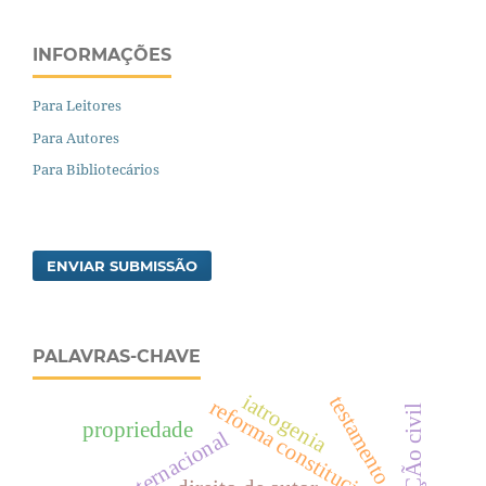
INFORMAÇÕES
Para Leitores
Para Autores
Para Bibliotecários
ENVIAR SUBMISSÃO
PALAVRAS-CHAVE
iatrogenia
testamento
reforma constitucional
obrigaÇÃo civil
propriedade
direito internacional