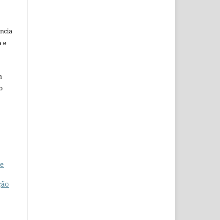
ência
a e
a
o
de
ção