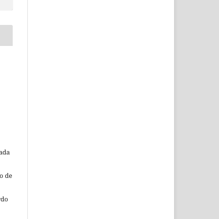
o
tada
o de
rdo