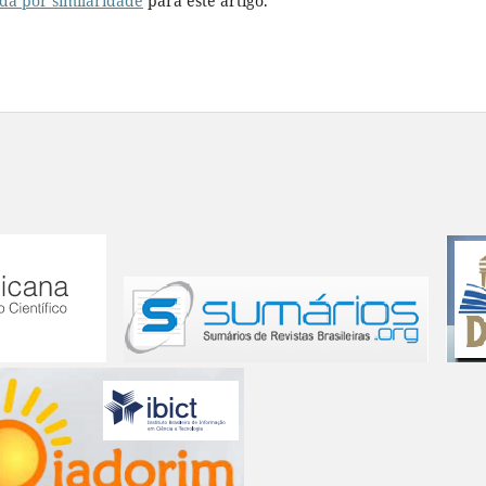
da por similaridade
para este artigo.