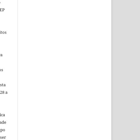
o
CEP
itos
ra
os
sta
28 a
ica
dade
mpo
 ser