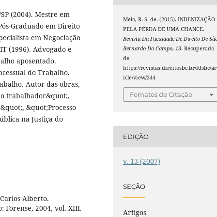
/SP (2004). Mestre em
Melo, R. S. de. (2015). INDENIZAÇÃO
. Pós-Graduado em Direito
PELA PERDA DE UMA CHANCE.
pecialista em Negociação
Revista Da Faculdade De Direito De Sã
OIT (1996). Advogado e
Bernardo Do Campo
,
13
. Recuperado
de
balho aposentado.
https://revistas.direitosbc.br/fdsbc/ar
rocessual do Trabalho.
icle/view/244
balho. Autor das obras,
Fomatos de Citação
do trabalhador&quot;,
o&quot;, &quot;Processo
ública na Justiça do
EDIÇÃO
v. 13 (2007)
SEÇÃO
arlos Alberto.
 Forense, 2004, vol. XIII.
Artigos