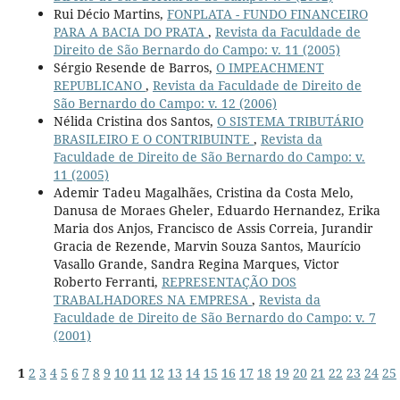
Rui Décio Martins,
FONPLATA - FUNDO FINANCEIRO
PARA A BACIA DO PRATA
,
Revista da Faculdade de
Direito de São Bernardo do Campo: v. 11 (2005)
Sérgio Resende de Barros,
O IMPEACHMENT
REPUBLICANO
,
Revista da Faculdade de Direito de
São Bernardo do Campo: v. 12 (2006)
Nélida Cristina dos Santos,
O SISTEMA TRIBUTÁRIO
BRASILEIRO E O CONTRIBUINTE
,
Revista da
Faculdade de Direito de São Bernardo do Campo: v.
11 (2005)
Ademir Tadeu Magalhães, Cristina da Costa Melo,
Danusa de Moraes Gheler, Eduardo Hernandez, Erika
Maria dos Anjos, Francisco de Assis Correia, Jurandir
Gracia de Rezende, Marvin Souza Santos, Maurício
Vasallo Grande, Sandra Regina Marques, Victor
Roberto Ferranti,
REPRESENTAÇÃO DOS
TRABALHADORES NA EMPRESA
,
Revista da
Faculdade de Direito de São Bernardo do Campo: v. 7
(2001)
1
2
3
4
5
6
7
8
9
10
11
12
13
14
15
16
17
18
19
20
21
22
23
24
25