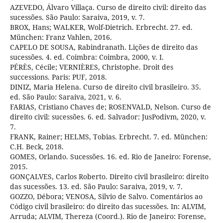
AZEVEDO, Álvaro Villaça. Curso de direito civil: direito das
sucessões. São Paulo: Saraiva, 2019, v. 7.
BROX, Hans; WALKER, Wolf-Dietrich. Erbrecht. 27. ed.
München: Franz Vahlen, 2016.
CAPELO DE SOUSA, Rabindranath. Lições de direito das
sucessões. 4. ed. Coimbra: Coimbra, 2000, v. I.
PÉRÈS, Cécile; VERNIÈRES, Christophe. Droit des
successions. Paris: PUF, 2018.
DINIZ, Maria Helena. Curso de direito civil brasileiro. 35.
ed. São Paulo: Saraiva, 2021, v. 6.
FARIAS, Cristiano Chaves de; ROSENVALD, Nelson. Curso de
direito civil: sucessões. 6. ed. Salvador: JusPodivm, 2020, v.
7.
FRANK, Rainer; HELMS, Tobias. Erbrecht. 7. ed. München:
C.H. Beck, 2018.
GOMES, Orlando. Sucessões. 16. ed. Rio de Janeiro: Forense,
2015.
GONÇALVES, Carlos Roberto. Direito civil brasileiro: direito
das sucessões. 13. ed. São Paulo: Saraiva, 2019, v. 7.
GOZZO, Débora; VENOSA, Silvio de Salvo. Comentários ao
Código civil brasileiro: do direito das sucessões. In: ALVIM,
Arruda; ALVIM, Thereza (Coord.). Rio de Janeiro: Forense,