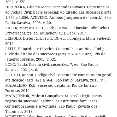
2004, v. XVI.
HIRONAKA, Giselda Maria Fernandes Novaes. Comentários
ao Código Civil: parte especial: do direito das sucessões: arts
1.784 a 1.856. AZEVEDO, Antônio Junqueira de (coord.). São
Paulo: Saraiva, 2003, v. 20.
KASER, Max; KNÜTEL, Rolf; LOHSSE, Sebastian. Römisches
Privatrecht. 21. ed. München: C.H. Beck, 2017.
LEIPOLD, Dieter. Erbrecht. 19. ed. Tübingen: Mohr Siebeck,
2012.
LEITE, Eduardo de Oliveira. Comentários ao Novo Código
Civil: do direito das sucessões (arts. 1.784 a 2.027). Rio de
Janeiro: Forense, 2003, v. XXI.
LÔBO, Paulo. Direito civil: sucessões. 7. ed. São Paulo:
Saraiva, 2021, v. 6.
LOTUFO, Renan. Código civil comentado: contratos em geral
até doação (arts. 421 a 564). São Paulo: Saraiva, 2016, v. 3.
MADALENO, Rolf. Sucessão Legítima. Rio de Janeiro:
Forense, 2019.
MAIA JÚNIOR, Mairan Gonçalves. Sucessão legítima: as
regras da sucessão legítima, as estruturas familiares
contemporâneas e a vontade. São Paulo: Revista dos
Tribunais, 2018.
MONTEIRO, Washington de Barros. Curso de direito civil: