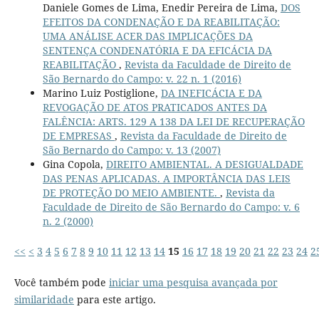
Daniele Gomes de Lima, Enedir Pereira de Lima,
DOS
EFEITOS DA CONDENAÇÃO E DA REABILITAÇÃO:
UMA ANÁLISE ACER DAS IMPLICAÇÕES DA
SENTENÇA CONDENATÓRIA E DA EFICÁCIA DA
REABILITAÇÃO
,
Revista da Faculdade de Direito de
São Bernardo do Campo: v. 22 n. 1 (2016)
Marino Luiz Postiglione,
DA INEFICÁCIA E DA
REVOGAÇÃO DE ATOS PRATICADOS ANTES DA
FALÊNCIA: ARTS. 129 A 138 DA LEI DE RECUPERAÇÃO
DE EMPRESAS
,
Revista da Faculdade de Direito de
São Bernardo do Campo: v. 13 (2007)
Gina Copola,
DIREITO AMBIENTAL. A DESIGUALDADE
DAS PENAS APLICADAS. A IMPORTÂNCIA DAS LEIS
DE PROTEÇÃO DO MEIO AMBIENTE.
,
Revista da
Faculdade de Direito de São Bernardo do Campo: v. 6
n. 2 (2000)
<<
<
3
4
5
6
7
8
9
10
11
12
13
14
15
16
17
18
19
20
21
22
23
24
2
Você também pode
iniciar uma pesquisa avançada por
similaridade
para este artigo.