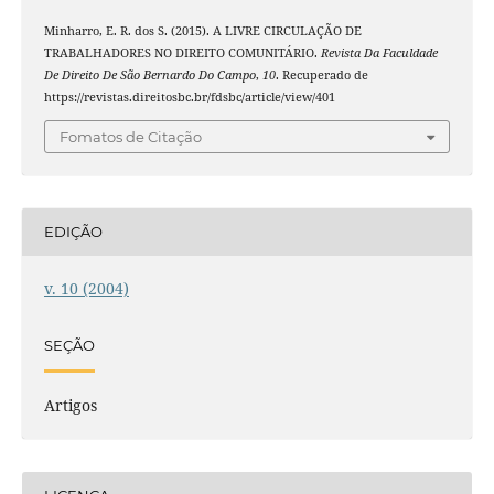
Minharro, E. R. dos S. (2015). A LIVRE CIRCULAÇÃO DE
TRABALHADORES NO DIREITO COMUNITÁRIO.
Revista Da Faculdade
De Direito De São Bernardo Do Campo
,
10
. Recuperado de
https://revistas.direitosbc.br/fdsbc/article/view/401
Fomatos de Citação
EDIÇÃO
v. 10 (2004)
SEÇÃO
Artigos