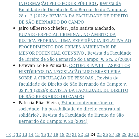
INFORMAÇÃO PELO PODER PÚBLICO
,
Revista da
Faculdade de Direito de São Bernardo do Campo: v.
28 n. 2 (2022): REVISTA DA FACULDADE DE DIREITO
DE SÃO BERNARDO DO CAMPO
Jairo Gilberto Schäefer, João Batista Machado,
JUIZADO ESPECIAL CRIMINAL NO ÂMBITO DA
JUSTIÇA FEDERAL - UMA EXPERIÊNCIA RELATIVA AO
PROCEDIMENTO DOS CRIMES AMBIENTAIS DE
MENOR POTENCIAL OFENSIVO
,
Revista da Faculdade
de Direito de São Bernardo do Campo: v. 6 n. 2 (2000)
Estevan Lo Ré Pousada,
OCTOPUS IV/VIII – ASPECTOS
HISTÓRICOS DA LEGISLAÇÃO LUSO-BRASILEIRA
SOBRE A CIRCULAÇÃO DE PESSOAS
,
Revista da
Faculdade de Direito de São Bernardo do Campo: v.
32 n. 1 (2026): REVISTA DA FACULDADE DE DIREITO
DE SÃO BERNARDO DO CAMPO
Patrícia Elias Vieira,
Estado contemporâneo e
sociedade: há possibilidade do direito contratual
solidário?
,
Revista da Faculdade de Direito de São
Bernardo do Campo: v. 20 (2014)
<<
<
12
13
14
15
16
17
18
19
20
21
22
23
24
25
26
27
28
29
30
31