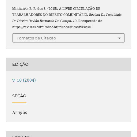
Minharro, E. R. dos S. (2015). A LIVRE CIRCULAÇÃO DE
TRABALHADORES NO DIREITO COMUNITÁRIO.
Revista Da Faculdade
De Direito De São Bernardo Do Campo
,
10
. Recuperado de
https://revistas.direitosbc.br/fdsbc/article/view/401
Fomatos de Citação
EDIÇÃO
v. 10 (2004)
SEÇÃO
Artigos