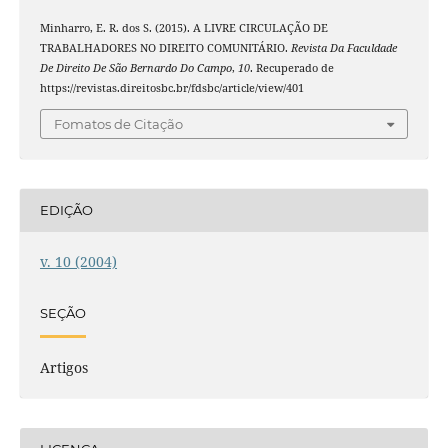
Minharro, E. R. dos S. (2015). A LIVRE CIRCULAÇÃO DE
TRABALHADORES NO DIREITO COMUNITÁRIO.
Revista Da Faculdade
De Direito De São Bernardo Do Campo
,
10
. Recuperado de
https://revistas.direitosbc.br/fdsbc/article/view/401
Fomatos de Citação
EDIÇÃO
v. 10 (2004)
SEÇÃO
Artigos