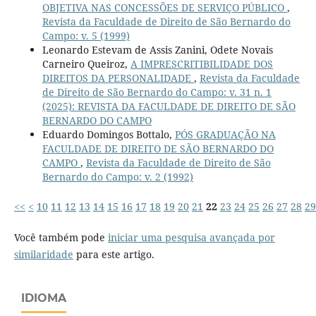
OBJETIVA NAS CONCESSÕES DE SERVIÇO PÚBLICO
,
Revista da Faculdade de Direito de São Bernardo do
Campo: v. 5 (1999)
Leonardo Estevam de Assis Zanini, Odete Novais
Carneiro Queiroz,
A IMPRESCRITIBILIDADE DOS
DIREITOS DA PERSONALIDADE
,
Revista da Faculdade
de Direito de São Bernardo do Campo: v. 31 n. 1
(2025): REVISTA DA FACULDADE DE DIREITO DE SÃO
BERNARDO DO CAMPO
Eduardo Domingos Bottalo,
PÓS GRADUAÇÃO NA
FACULDADE DE DIREITO DE SÃO BERNARDO DO
CAMPO
,
Revista da Faculdade de Direito de São
Bernardo do Campo: v. 2 (1992)
<<
<
10
11
12
13
14
15
16
17
18
19
20
21
22
23
24
25
26
27
28
29
Você também pode
iniciar uma pesquisa avançada por
similaridade
para este artigo.
IDIOMA