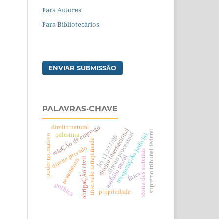
Para Autores
Para Bibliotecários
ENVIAR SUBMISSÃO
PALAVRAS-CHAVE
relaÇÃo de emprego
direito natural
direito internacional
supremo tribunal federal
direito processual
palestina
recuperaÇÃo judicial
poder normativo
lei 11.277/06
intervalo intrajornada
direito privado
teoria dos sistemas
assÉdio moral
obrigaÇÃo civil
testamento
Ética
polÍtica
propriedade