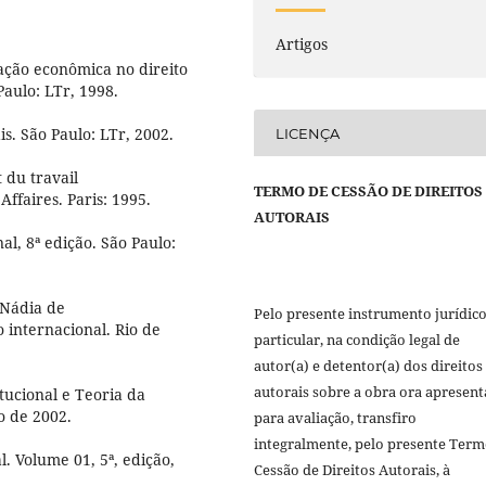
Artigos
ação econômica no direito
Paulo: LTr, 1998.
is. São Paulo: LTr, 2002.
LICENÇA
 du travail
TERMO DE CESSÃO DE DIREITOS
ffaires. Paris: 1995.
AUTORAIS
l, 8ª edição. São Paulo:
Nádia de
Pelo presente instrumento jurídic
 internacional. Rio de
particular, na condição legal de
autor(a) e detentor(a) dos direitos
autorais sobre a obra ora apresen
ucional e Teoria da
o de 2002.
para avaliação, transfiro
integralmente, pelo presente Term
. Volume 01, 5ª, edição,
Cessão de Direitos Autorais, à