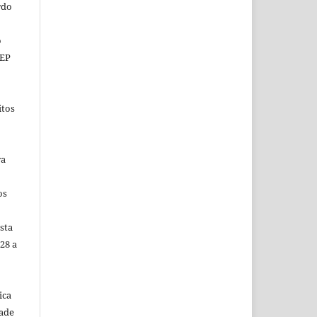
rdo
o
CEP
itos
ra
os
sta
28 a
ica
dade