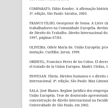
COMPARATO. Fábio Konder. A afirmação históric
3ª. edição, São Paulo: Saraiva, 2003.
FRANCO FILHO, Georgenor de Sousa. A Livre ci
trabalhadores na Comunidade Européia. Revist
de Direito do Trabalho. Direito Internacional do
1997, páginas 67/83.
OLIVEIRA. Odete Maria de. União Européia: proc
mutação. Curitiba: Juruá, 1999.
ORIHUEL, Francisco Perez de los Cobos. El dere
el tratado de la Union Europea. Madri: Civitas, 
PIOVESAN. Flávia. Direitos humanos e o direito c
internacional. 4ª. edição, São Paulo: Max Limon
SALA. José Blanes. Regime jurídico dos empreg
União Européia. Tese de doutorado apresentad
concentração de direito internacional na Faculd
Universidade de São Paulo, em 2002.