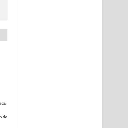
o
tada
o de