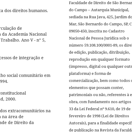
Faculdade de Direito de São Berna
do Campo – Autarquia Municipal,
a dos direitos humanos.
sediada na Rua Java, 425, Jardim d
Mar, São Bernardo do Campo, SP, 
rculação de
09050-450, inscrita no Cadastro
a da Academia Nacional
Nacional de Pessoa Jurídica sob o
 Trabalho. Ano V - n° 5,
número 59.108.100/0001-89, os dire
de edição, publicação, ditribuição,
essos de integração e
reprodução em qualquer formato
(impresso, digital ou qualquer out
plataforma) e forma de
cho social comunitário em
comercialização, bem como todos 
1994.
elementos que possam conter,
onstitucional
patrimoniais ou não, referentes à e
ad, 2000.
obra, com fundamento nos artigos 
33 da Lei Federal nº 9.610, de 19 de
ados extracomunitários na
fevereiro de 1998 (Lei de Direitos
a na área de
ade de Direito da
Autorais), para a finalidade específ
de publicação na Revista da Facul