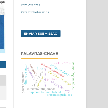
Para Autores
Para Bibliotecários
ENVIAR SUBMISSÃO
PALAVRAS-CHAVE
lei 11.277/06
direito internacional
recuperaÇÃo judicial
lei das xii tábuas
iatrogenia
direito de autor
Ética
testamento
assÉdio moral
relaÇÃo de emprego
direito natural
poder normativo
palestina
polÍtica
obrigaÇÃo civil
intervalo intrajornada
supremo tribunal federal
brocardos jurÍdicos