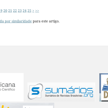
19
20
21
22
23
24
25
>
>>
da por similaridade
para este artigo.