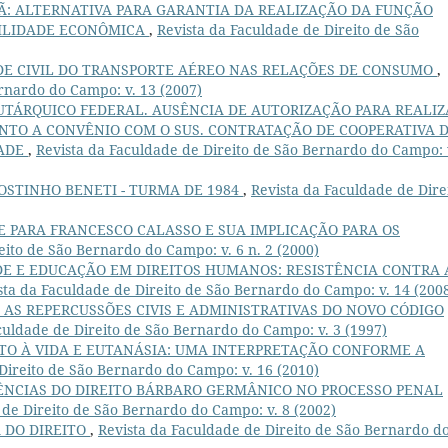
: ALTERNATIVA PARA GARANTIA DA REALIZAÇÃO DA FUNÇÃO
BILIDADE ECONÔMICA
,
Revista da Faculdade de Direito de São
DE CIVIL DO TRANSPORTE AÉREO NAS RELAÇÕES DE CONSUMO
,
rnardo do Campo: v. 13 (2007)
UTÁRQUICO FEDERAL. AUSÊNCIA DE AUTORIZAÇÃO PARA REALIZ
NTO A CONVÊNIO COM O SUS. CONTRATAÇÃO DE COOPERATIVA 
DADE
,
Revista da Faculdade de Direito de São Bernardo do Campo: 
GOSTINHO BENETI - TURMA DE 1984
,
Revista da Faculdade de Dire
 PARA FRANCESCO CALASSO E SUA IMPLICAÇÃO PARA OS
eito de São Bernardo do Campo: v. 6 n. 2 (2000)
ADE E EDUCAÇÃO EM DIREITOS HUMANOS: RESISTÊNCIA CONTRA 
sta da Faculdade de Direito de São Bernardo do Campo: v. 14 (200
 AS REPERCUSSÕES CIVIS E ADMINISTRATIVAS DO NOVO CÓDIGO
culdade de Direito de São Bernardo do Campo: v. 3 (1997)
ITO À VIDA E EUTANÁSIA: UMA INTERPRETAÇÃO CONFORME A
Direito de São Bernardo do Campo: v. 16 (2010)
ÊNCIAS DO DIREITO BÁRBARO GERMÂNICO NO PROCESSO PENAL
 de Direito de São Bernardo do Campo: v. 8 (2002)
 DO DIREITO
,
Revista da Faculdade de Direito de São Bernardo d