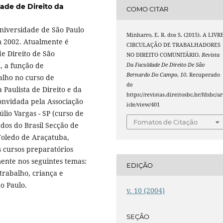
ade de Direito da
COMO CITAR
niversidade de São Paulo
Minharro, E. R. dos S. (2015). A LIVR
m 2002. Atualmente é
CIRCULAÇÃO DE TRABALHADORES
de Direito de São
NO DIREITO COMUNITÁRIO.
Revista
, a função de
Da Faculdade De Direito De São
Bernardo Do Campo
,
10
. Recuperado
alho no curso de
de
 Paulista de Direito e da
https://revistas.direitosbc.br/fdsbc/ar
 convidada pela Associação
icle/view/401
lio Vargas - SP (curso de
Fomatos de Citação
dos do Brasil Secção de
Toledo de Araçatuba,
s cursos preparatórios
mente nos seguintes temas:
EDIÇÃO
trabalho, criança e
o Paulo.
v. 10 (2004)
SEÇÃO