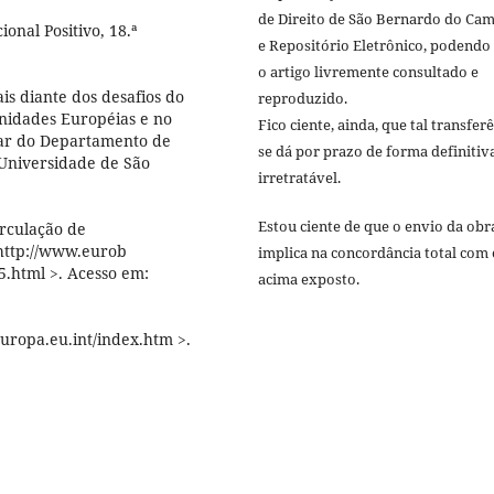
de Direito de São Bernardo do Ca
ional Positivo, 18.ª
e Repositório Eletrônico, podendo
o artigo livremente consultado e
is diante dos desafios do
reproduzido.
unidades Européias e no
Fico ciente, ainda, que tal transfer
lar do Departamento de
se dá por prazo de forma definitiv
 Universidade de São
irretratável.
Estou ciente de que o envio da obr
irculação de
<http://www.eurob
implica na concordância total com 
05.html >. Acesso em:
acima exposto.
ropa.eu.int/index.htm >.