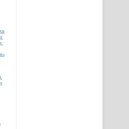
AR
DE
v.
ito
A
8)
o