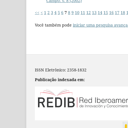
Campo: v. 8 (2002)
<<
<
1
2
3
4
5
6
7
8
9
10
11
12
13
14
15
16
17
18
Você também pode
iniciar uma pesquisa avança
ISSN Eletrônico: 2358-1832
Publicação indexada em: