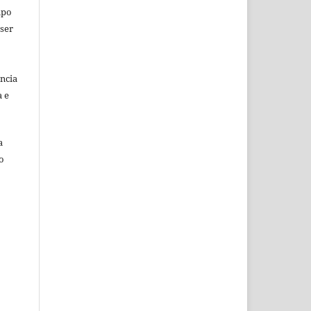
mpo
 ser
ência
a e
a
o