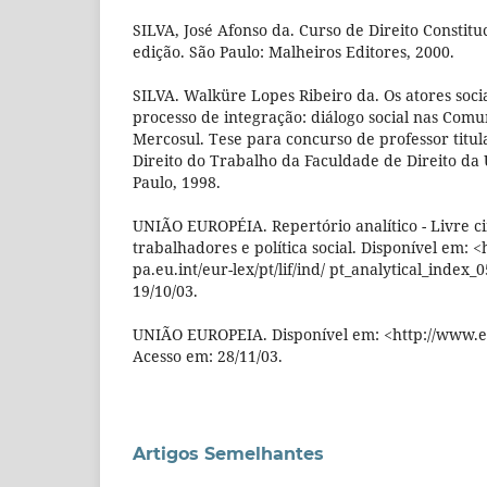
SILVA, José Afonso da. Curso de Direito Constituc
edição. São Paulo: Malheiros Editores, 2000.
SILVA. Walküre Lopes Ribeiro da. Os atores socia
processo de integração: diálogo social nas Com
Mercosul. Tese para concurso de professor titu
Direito do Trabalho da Faculdade de Direito da
Paulo, 1998.
UNIÃO EUROPÉIA. Repertório analítico - Livre c
trabalhadores e política social. Disponível em: 
pa.eu.int/eur-lex/pt/lif/ind/ pt_analytical_index_
19/10/03.
UNIÃO EUROPEIA. Disponível em: <http://www.eu
Acesso em: 28/11/03.
Artigos Semelhantes