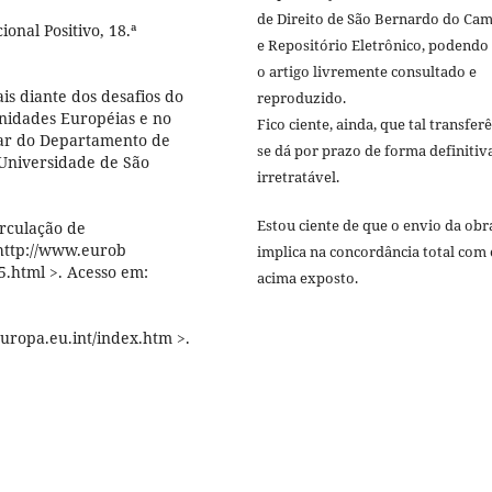
de Direito de São Bernardo do Ca
ional Positivo, 18.ª
e Repositório Eletrônico, podendo
o artigo livremente consultado e
is diante dos desafios do
reproduzido.
unidades Européias e no
Fico ciente, ainda, que tal transfer
lar do Departamento de
se dá por prazo de forma definitiv
 Universidade de São
irretratável.
Estou ciente de que o envio da obr
irculação de
<http://www.eurob
implica na concordância total com 
05.html >. Acesso em:
acima exposto.
ropa.eu.int/index.htm >.