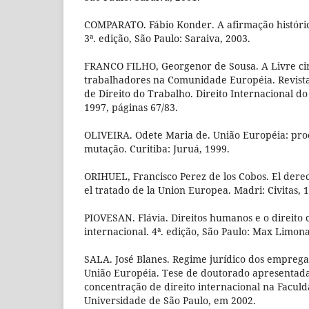
COMPARATO. Fábio Konder. A afirmação históric
3ª. edição, São Paulo: Saraiva, 2003.
FRANCO FILHO, Georgenor de Sousa. A Livre ci
trabalhadores na Comunidade Européia. Revist
de Direito do Trabalho. Direito Internacional do
1997, páginas 67/83.
OLIVEIRA. Odete Maria de. União Européia: proc
mutação. Curitiba: Juruá, 1999.
ORIHUEL, Francisco Perez de los Cobos. El dere
el tratado de la Union Europea. Madri: Civitas, 
PIOVESAN. Flávia. Direitos humanos e o direito c
internacional. 4ª. edição, São Paulo: Max Limon
SALA. José Blanes. Regime jurídico dos empreg
União Européia. Tese de doutorado apresentad
concentração de direito internacional na Faculd
Universidade de São Paulo, em 2002.