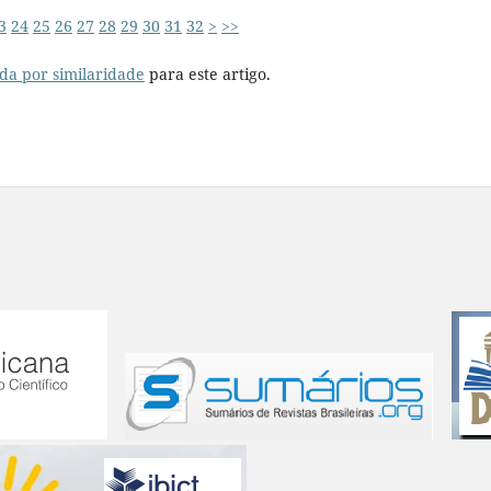
3
24
25
26
27
28
29
30
31
32
>
>>
da por similaridade
para este artigo.