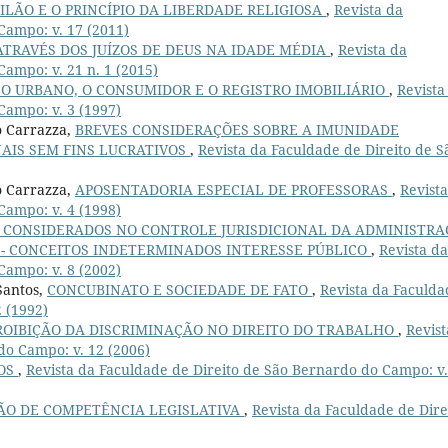
ILÃO E O PRINCÍPIO DA LIBERDADE RELIGIOSA
,
Revista da
Campo: v. 17 (2011)
ATRAVÉS DOS JUÍZOS DE DEUS NA IDADE MÉDIA
,
Revista da
ampo: v. 21 n. 1 (2015)
O URBANO, O CONSUMIDOR E O REGISTRO IMOBILIÁRIO
,
Revista
Campo: v. 3 (1997)
o Carrazza,
BREVES CONSIDERAÇÕES SOBRE A IMUNIDADE
AIS SEM FINS LUCRATIVOS
,
Revista da Faculdade de Direito de S
o Carrazza,
APOSENTADORIA ESPECIAL DE PROFESSORAS
,
Revist
Campo: v. 4 (1998)
 CONSIDERADOS NO CONTROLE JURISDICIONAL DA ADMINISTR
É - CONCEITOS INDETERMINADOS INTERESSE PÚBLICO
,
Revista da
Campo: v. 8 (2002)
Santos,
CONCUBINATO E SOCIEDADE DE FATO
,
Revista da Faculda
 (1992)
PROIBIÇÃO DA DISCRIMINAÇÃO NO DIREITO DO TRABALHO
,
Revist
do Campo: v. 12 (2006)
COS
,
Revista da Faculdade de Direito de São Bernardo do Campo: v.
ÃO DE COMPETÊNCIA LEGISLATIVA
,
Revista da Faculdade de Dire