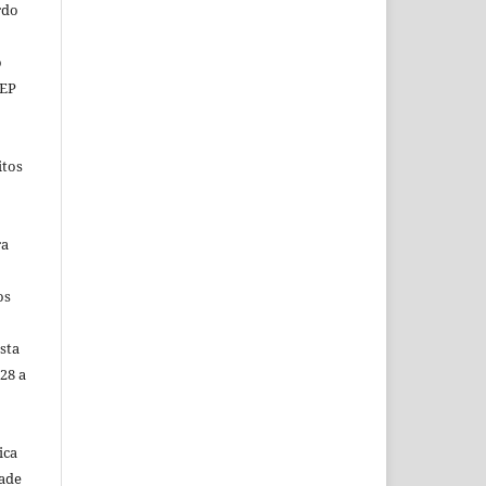
rdo
o
CEP
itos
ra
os
sta
28 a
ica
dade