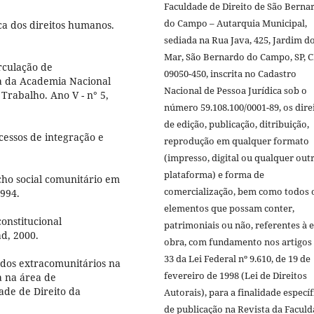
Faculdade de Direito de São Berna
do Campo – Autarquia Municipal,
a dos direitos humanos.
sediada na Rua Java, 425, Jardim d
Mar, São Bernardo do Campo, SP, 
rculação de
09050-450, inscrita no Cadastro
a da Academia Nacional
Nacional de Pessoa Jurídica sob o
 Trabalho. Ano V - n° 5,
número 59.108.100/0001-89, os dire
de edição, publicação, ditribuição,
essos de integração e
reprodução em qualquer formato
(impresso, digital ou qualquer out
plataforma) e forma de
cho social comunitário em
comercialização, bem como todos 
1994.
elementos que possam conter,
onstitucional
patrimoniais ou não, referentes à e
ad, 2000.
obra, com fundamento nos artigos 
33 da Lei Federal nº 9.610, de 19 de
ados extracomunitários na
fevereiro de 1998 (Lei de Direitos
a na área de
ade de Direito da
Autorais), para a finalidade específ
de publicação na Revista da Facul