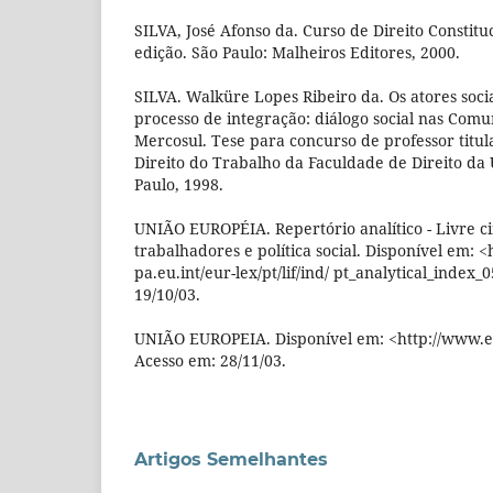
SILVA, José Afonso da. Curso de Direito Constituc
edição. São Paulo: Malheiros Editores, 2000.
SILVA. Walküre Lopes Ribeiro da. Os atores socia
processo de integração: diálogo social nas Com
Mercosul. Tese para concurso de professor titu
Direito do Trabalho da Faculdade de Direito da
Paulo, 1998.
UNIÃO EUROPÉIA. Repertório analítico - Livre c
trabalhadores e política social. Disponível em: 
pa.eu.int/eur-lex/pt/lif/ind/ pt_analytical_index_
19/10/03.
UNIÃO EUROPEIA. Disponível em: <http://www.eu
Acesso em: 28/11/03.
Artigos Semelhantes