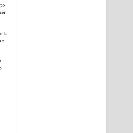
mpo
 ser
ência
a e
a
o