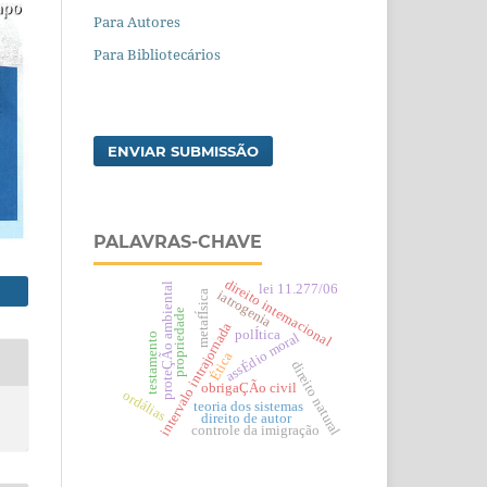
Para Autores
Para Bibliotecários
ENVIAR SUBMISSÃO
PALAVRAS-CHAVE
direito internacional
proteÇÃo ambiental
lei 11.277/06
iatrogenia
metafÍsica
propriedade
intervalo intrajornada
polÍtica
assÉdio moral
testamento
Ética
direito natural
obrigaÇÃo civil
ordálias
teoria dos sistemas
direito de autor
controle da imigração