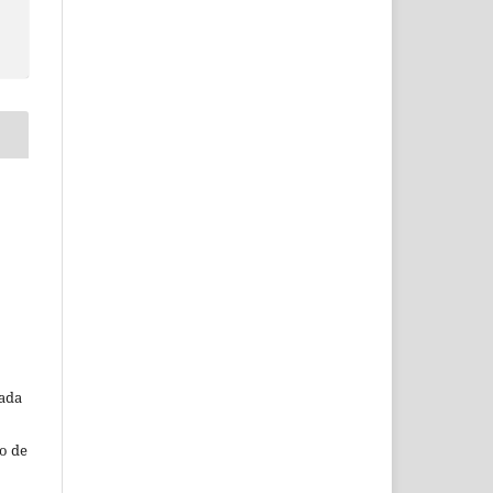
o
tada
o de