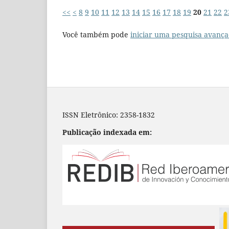
<<
<
8
9
10
11
12
13
14
15
16
17
18
19
20
21
22
2
Você também pode
iniciar uma pesquisa avança
ISSN Eletrônico: 2358-1832
Publicação indexada em: