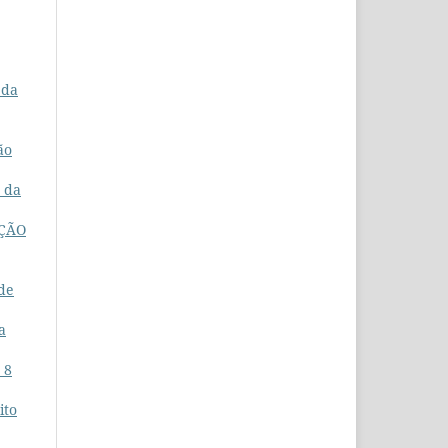
 da
ão
a da
AÇÃO
de
a
 8
ito