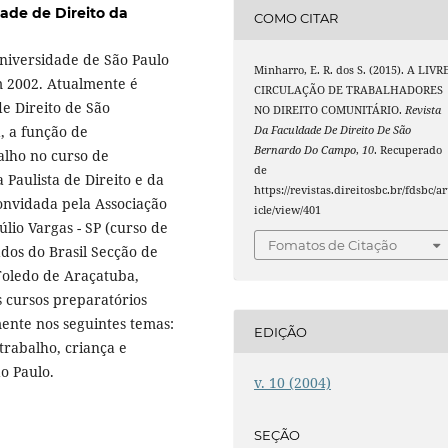
ade de Direito da
COMO CITAR
niversidade de São Paulo
Minharro, E. R. dos S. (2015). A LIVR
m 2002. Atualmente é
CIRCULAÇÃO DE TRABALHADORES
de Direito de São
NO DIREITO COMUNITÁRIO.
Revista
, a função de
Da Faculdade De Direito De São
Bernardo Do Campo
,
10
. Recuperado
alho no curso de
de
 Paulista de Direito e da
https://revistas.direitosbc.br/fdsbc/ar
 convidada pela Associação
icle/view/401
lio Vargas - SP (curso de
Fomatos de Citação
dos do Brasil Secção de
Toledo de Araçatuba,
s cursos preparatórios
mente nos seguintes temas:
EDIÇÃO
trabalho, criança e
o Paulo.
v. 10 (2004)
SEÇÃO