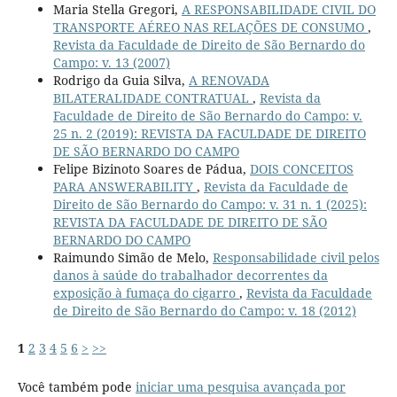
Maria Stella Gregori,
A RESPONSABILIDADE CIVIL DO
TRANSPORTE AÉREO NAS RELAÇÕES DE CONSUMO
,
Revista da Faculdade de Direito de São Bernardo do
Campo: v. 13 (2007)
Rodrigo da Guia Silva,
A RENOVADA
BILATERALIDADE CONTRATUAL
,
Revista da
Faculdade de Direito de São Bernardo do Campo: v.
25 n. 2 (2019): REVISTA DA FACULDADE DE DIREITO
DE SÃO BERNARDO DO CAMPO
Felipe Bizinoto Soares de Pádua,
DOIS CONCEITOS
PARA ANSWERABILITY
,
Revista da Faculdade de
Direito de São Bernardo do Campo: v. 31 n. 1 (2025):
REVISTA DA FACULDADE DE DIREITO DE SÃO
BERNARDO DO CAMPO
Raimundo Simão de Melo,
Responsabilidade civil pelos
danos à saúde do trabalhador decorrentes da
exposição à fumaça do cigarro
,
Revista da Faculdade
de Direito de São Bernardo do Campo: v. 18 (2012)
1
2
3
4
5
6
>
>>
Você também pode
iniciar uma pesquisa avançada por