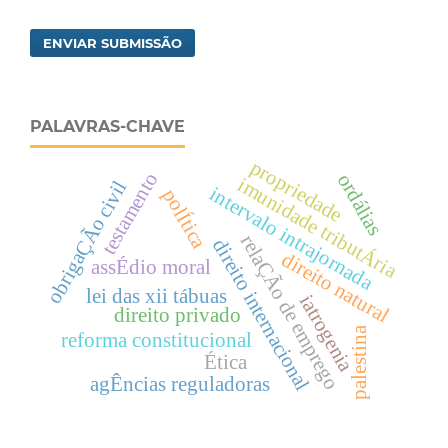
ENVIAR SUBMISSÃO
PALAVRAS-CHAVE
propriedade
testamento
ordálias
imunidade tributÁria
obrigaÇÃo civil
intervalo intrajornada
polÍtica
relaÇÃo de emprego
direito internacional
direito natural
assÉdio moral
lei das xii tábuas
iatrogenia
direito privado
palestina
reforma constitucional
Ética
agÊncias reguladoras