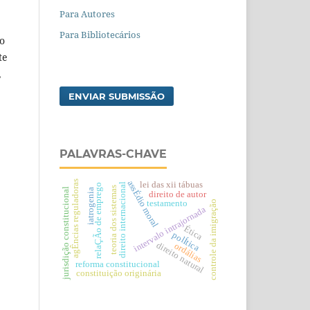
Para Autores
Para Bibliotecários
so
te
,
ENVIAR SUBMISSÃO
PALAVRAS-CHAVE
assÉdio moral
agÊncias reguladoras
lei das xii tábuas
direito internacional
relaÇÃo de emprego
teoria dos sistemas
jurisdição constitucional
iatrogenia
direito de autor
testamento
controle da imigração
intervalo intrajornada
Ética
polÍtica
direito natural
ordálias
reforma constitucional
constituição originária