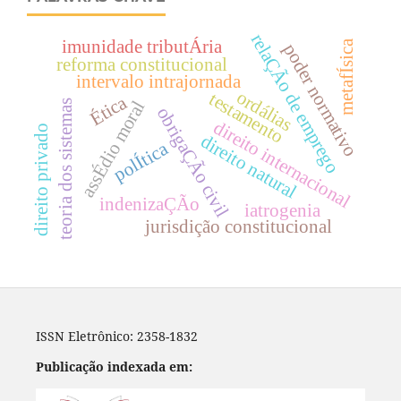
relaÇÃo de emprego
imunidade tributÁria
metafÍsica
poder normativo
reforma constitucional
intervalo intrajornada
ordálias
testamento
Ética
assÉdio moral
teoria dos sistemas
obrigaÇÃo civil
direito internacional
direito privado
direito natural
polÍtica
indenizaÇÃo
iatrogenia
jurisdição constitucional
ISSN Eletrônico: 2358-1832
Publicação indexada em: