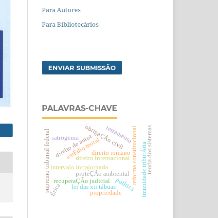
Para Autores
Para Bibliotecários
ENVIAR SUBMISSÃO
PALAVRAS-CHAVE
obrigaÇÃo civil
testamento
teoria dos sistemas
reforma constitucional
supremo tribunal federal
direito de autor
iatrogenia
assÉdio moral
imunidade tributÁria
direito romano
direito internacional
intervalo intrajornada
proteÇÃo ambiental
polÍtica
recuperaÇÃo judicial
Ética
lei das xii tábuas
propriedade