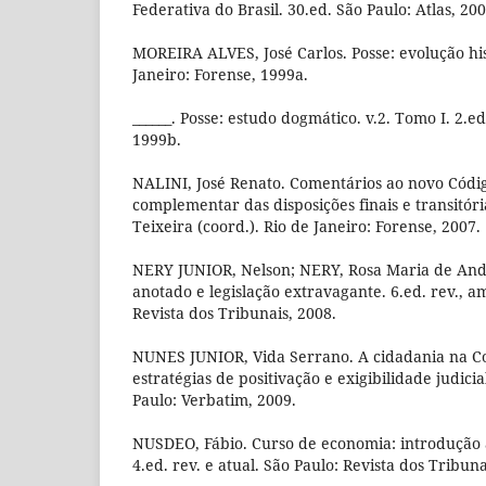
Federativa do Brasil. 30.ed. São Paulo: Atlas, 200
MOREIRA ALVES, José Carlos. Posse: evolução hist
Janeiro: Forense, 1999a.
______. Posse: estudo dogmático. v.2. Tomo I. 2.ed
1999b.
NALINI, José Renato. Comentários ao novo Código 
complementar das disposições finais e transitóri
Teixeira (coord.). Rio de Janeiro: Forense, 2007.
NERY JUNIOR, Nelson; NERY, Rosa Maria de Andr
anotado e legislação extravagante. 6.ed. rev., am
Revista dos Tribunais, 2008.
NUNES JUNIOR, Vida Serrano. A cidadania na Co
estratégias de positivação e exigibilidade judicial
Paulo: Verbatim, 2009.
NUSDEO, Fábio. Curso de economia: introdução 
4.ed. rev. e atual. São Paulo: Revista dos Tribuna