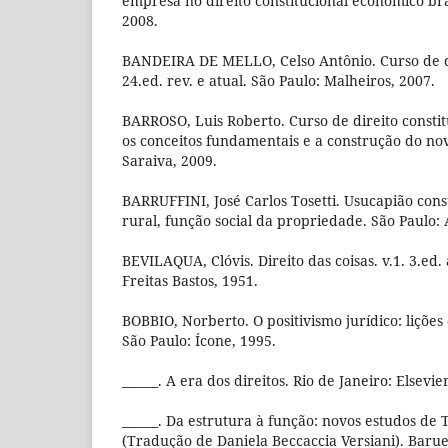
empresa no direito constitucional econômico bras
2008.
BANDEIRA DE MELLO, Celso Antônio. Curso de di
24.ed. rev. e atual. São Paulo: Malheiros, 2007.
BARROSO, Luis Roberto. Curso de direito consti
os conceitos fundamentais e a construção do no
Saraiva, 2009.
BARRUFFINI, José Carlos Tosetti. Usucapião cons
rural, função social da propriedade. São Paulo: A
BEVILAQUA, Clóvis. Direito das coisas. v.1. 3.ed. 
Freitas Bastos, 1951.
BOBBIO, Norberto. O positivismo jurídico: lições 
São Paulo: Ícone, 1995.
______. A era dos direitos. Rio de Janeiro: Elsevie
______. Da estrutura à função: novos estudos de T
(Tradução de Daniela Beccaccia Versiani). Barue