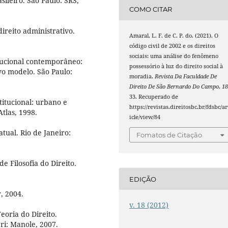
ileiro. São Paulo: SRS,
COMO CITAR
reito administrativo.
Amaral, L. F. de C. P. do. (2021). O
código civil de 2002 e os direitos
sociais: uma análise do fenômeno
tucional contemporâneo:
possessório à luz do direito social à
vo modelo. São Paulo:
moradia.
Revista Da Faculdade De
Direito De São Bernardo Do Campo
,
1
33. Recuperado de
titucional: urbano e
https://revistas.direitosbc.br/fdsbc/ar
tlas, 1998.
icle/view/84
atual. Rio de Janeiro:
Fomatos de Citação
de Filosofia do Direito.
EDIÇÃO
r, 2004.
v. 18 (2012)
eoria do Direito.
ri: Manole, 2007.