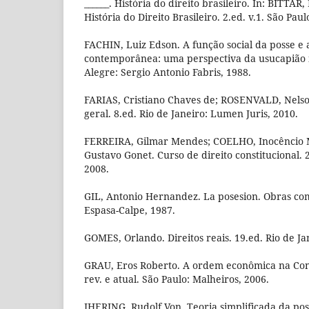
______. História do direito brasileiro. In: BITTAR,
História do Direito Brasileiro. 2.ed. v.1. São Paul
FACHIN, Luiz Edson. A função social da posse e
contemporânea: uma perspectiva da usucapião im
Alegre: Sergio Antonio Fabris, 1988.
FARIAS, Cristiano Chaves de; ROSENVALD, Nelson.
geral. 8.ed. Rio de Janeiro: Lumen Juris, 2010.
FERREIRA, Gilmar Mendes; COELHO, Inocêncio 
Gustavo Gonet. Curso de direito constitucional. 2
2008.
GIL, Antonio Hernandez. La posesion. Obras comp
Espasa-Calpe, 1987.
GOMES, Orlando. Direitos reais. 19.ed. Rio de Ja
GRAU, Eros Roberto. A ordem econômica na Cons
rev. e atual. São Paulo: Malheiros, 2006.
IHERING, Rudolf Von. Teoria simplificada da poss