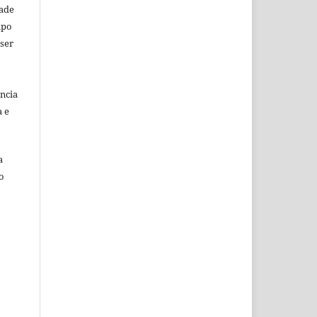
dade
mpo
 ser
ência
a e
a
o