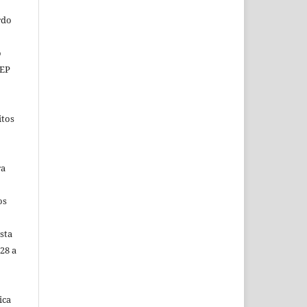
rdo
o
CEP
itos
ra
os
sta
28 a
ica