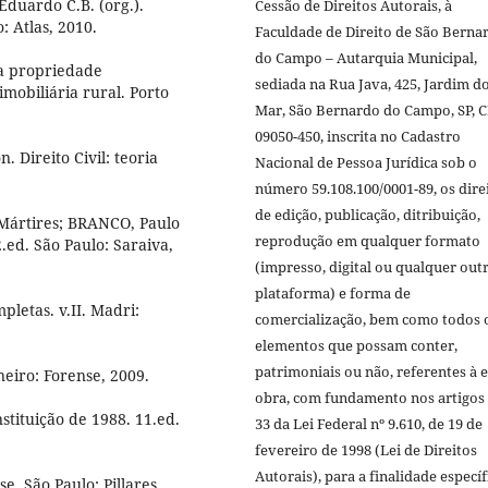
 Eduardo C.B. (org.).
Cessão de Direitos Autorais, à
o: Atlas, 2010.
Faculdade de Direito de São Berna
do Campo – Autarquia Municipal,
 a propriedade
sediada na Rua Java, 425, Jardim d
obiliária rural. Porto
Mar, São Bernardo do Campo, SP, 
09050-450, inscrita no Cadastro
 Direito Civil: teoria
Nacional de Pessoa Jurídica sob o
número 59.108.100/0001-89, os dire
de edição, publicação, ditribuição,
Mártires; BRANCO, Paulo
reprodução em qualquer formato
.ed. São Paulo: Saraiva,
(impresso, digital ou qualquer out
plataforma) e forma de
letas. v.II. Madri:
comercialização, bem como todos 
elementos que possam conter,
patrimoniais ou não, referentes à e
neiro: Forense, 2009.
obra, com fundamento nos artigos 
tituição de 1988. 11.ed.
33 da Lei Federal nº 9.610, de 19 de
fevereiro de 1998 (Lei de Direitos
Autorais), para a finalidade específ
e. São Paulo: Pillares,