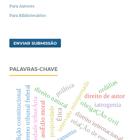
Para Autores
Para Bibliotecários
ENVIAR SUBMISSÃO
PALAVRAS-CHAVE
ordálias
intervalo intrajornada
polÍtica
supremo tribunal federal
direito natural
jurisdição constitucional
direito de autor
imunidade tributÁria
obrigaÇÃo civil
assÉdio moral
iatrogenia
propriedade
Ética
direito internacional
relaÇÃo de emprego
testamento