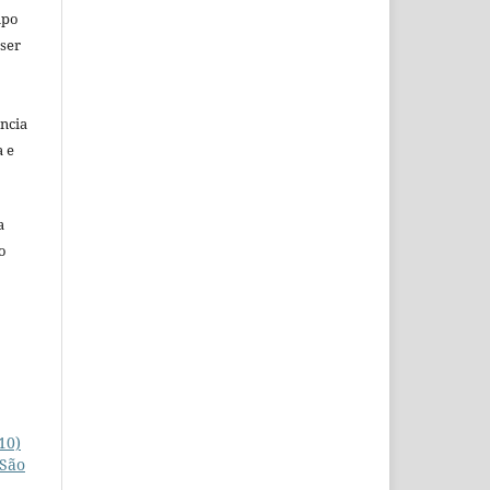
mpo
 ser
ência
a e
a
o
10)
 São