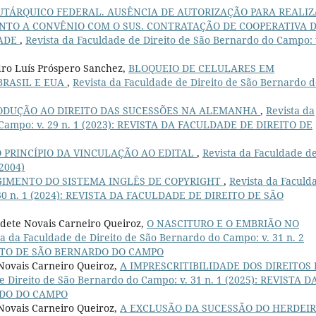
UTÁRQUICO FEDERAL. AUSÊNCIA DE AUTORIZAÇÃO PARA REALIZ
NTO A CONVÊNIO COM O SUS. CONTRATAÇÃO DE COOPERATIVA 
DADE
,
Revista da Faculdade de Direito de São Bernardo do Campo: 
dro Luís Próspero Sanchez,
BLOQUEIO DE CELULARES EM
BRASIL E EUA
,
Revista da Faculdade de Direito de São Bernardo d
ODUÇÃO AO DIREITO DAS SUCESSÕES NA ALEMANHA
,
Revista da
 Campo: v. 29 n. 1 (2023): REVISTA DA FACULDADE DE DIREITO DE
 PRINCÍPIO DA VINCULAÇÃO AO EDITAL
,
Revista da Faculdade d
(2004)
GIMENTO DO SISTEMA INGLÊS DE COPYRIGHT
,
Revista da Faculd
 30 n. 1 (2024): REVISTA DA FACULDADE DE DIREITO DE SÃO
te Novais Carneiro Queiroz,
O NASCITURO E O EMBRIÃO NO
ta da Faculdade de Direito de São Bernardo do Campo: v. 31 n. 2
EITO DE SÃO BERNARDO DO CAMPO
Novais Carneiro Queiroz,
A IMPRESCRITIBILIDADE DOS DIREITOS
e Direito de São Bernardo do Campo: v. 31 n. 1 (2025): REVISTA D
RDO DO CAMPO
Novais Carneiro Queiroz,
A EXCLUSÃO DA SUCESSÃO DO HERDEI