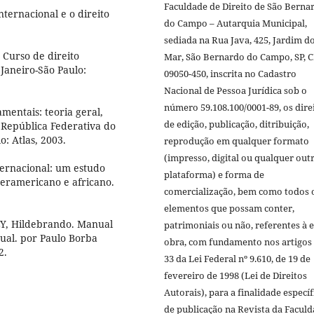
Faculdade de Direito de São Berna
ternacional e o direito
do Campo – Autarquia Municipal,
sediada na Rua Java, 425, Jardim d
Curso de direito
Mar, São Bernardo do Campo, SP, 
 Janeiro-São Paulo:
09050-450, inscrita no Cadastro
Nacional de Pessoa Jurídica sob o
número 59.108.100/0001-89, os dire
entais: teoria geral,
de edição, publicação, ditribuição,
a República Federativa do
o: Atlas, 2003.
reprodução em qualquer formato
(impresso, digital ou qualquer out
ternacional: um estudo
plataforma) e forma de
teramericano e africano.
comercialização, bem como todos 
elementos que possam conter,
LY, Hildebrando. Manual
patrimoniais ou não, referentes à e
atual. por Paulo Borba
obra, com fundamento nos artigos 
2.
33 da Lei Federal nº 9.610, de 19 de
fevereiro de 1998 (Lei de Direitos
Autorais), para a finalidade específ
de publicação na Revista da Facul