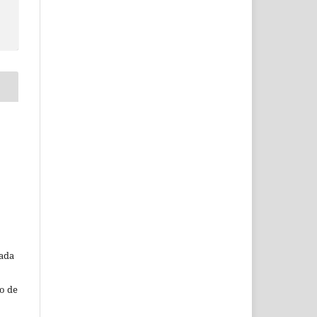
o
tada
o de