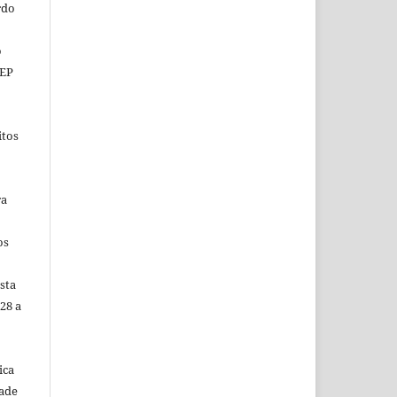
rdo
o
CEP
itos
ra
os
sta
28 a
ica
dade