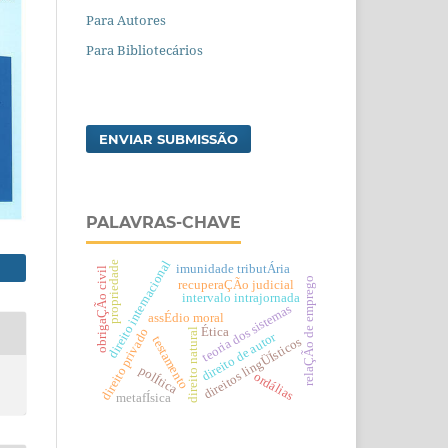
Para Autores
Para Bibliotecários
ENVIAR SUBMISSÃO
PALAVRAS-CHAVE
direito internacional
propriedade
imunidade tributÁria
obrigaÇÃo civil
relaÇÃo de emprego
recuperaÇÃo judicial
intervalo intrajornada
teoria dos sistemas
assÉdio moral
Ética
direito privado
direito natural
direito de autor
testamento
direitos lingÜÍsticos
polÍtica
ordálias
metafÍsica