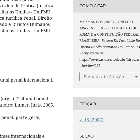
úcleo de Prática Jurídica
COMO CITAR
litanas Unidas - UniFMU
ca Jurídica Penal, Direito
Malheiro, E. P. (2015). CONFLITO
ivado e Direitos Humanos
APARENTE ENTRE O ESTATUTO DE
litanas Unidas - UniFMU.
ROMA E A CONSTITUIÇÃO FEDERAL
BRASILEIRA.
Revista Da Faculdade De
Direito De São Bernardo Do Campo
,
1
Recuperado de
https://revistas.direitosbc.br/fdsbc/ar
icle/view/227
Fomatos de Citação
unal penal internacional.
orgs.). Tribunal penal
EDIÇÃO
Janeiro: Lumen Júris, 2005.
penal: parte geral,
v. 13 (2007)
mes internacionais e
SEÇÃO