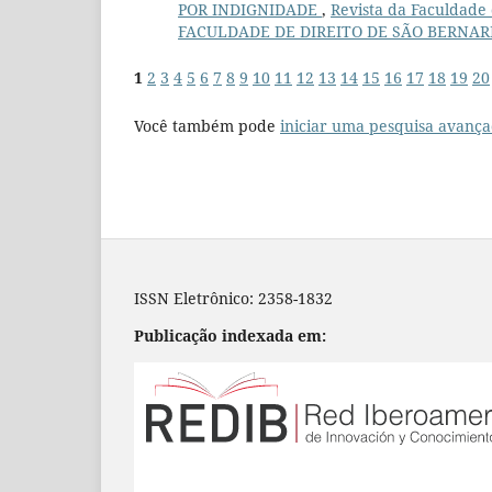
POR INDIGNIDADE
,
Revista da Faculdade 
FACULDADE DE DIREITO DE SÃO BERNA
1
2
3
4
5
6
7
8
9
10
11
12
13
14
15
16
17
18
19
20
Você também pode
iniciar uma pesquisa avança
ISSN Eletrônico: 2358-1832
Publicação indexada em: