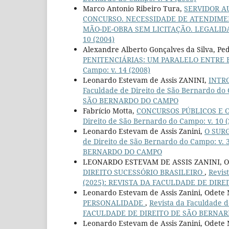
Marco Antonio Ribeiro Tura,
SERVIDOR A
CONCURSO. NECESSIDADE DE ATENDIME
MÃO-DE-OBRA SEM LICITAÇÃO. LEGALI
10 (2004)
Alexandre Alberto Gonçalves da Silva, Pe
PENITENCIÁRIAS: UM PARALELO ENTRE 
Campo: v. 14 (2008)
Leonardo Estevam de Assis ZANINI,
INTR
Faculdade de Direito de São Bernardo do
SÃO BERNARDO DO CAMPO
Fabrício Motta,
CONCURSOS PÚBLICOS E O
Direito de São Bernardo do Campo: v. 10 
Leonardo Estevam de Assis Zanini,
O SUR
de Direito de São Bernardo do Campo: v.
BERNARDO DO CAMPO
LEONARDO ESTEVAM DE ASSIS ZANINI, Ode
DIREITO SUCESSÓRIO BRASILEIRO
,
Revis
(2025): REVISTA DA FACULDADE DE DIR
Leonardo Estevam de Assis Zanini, Odete 
PERSONALIDADE
,
Revista da Faculdade d
FACULDADE DE DIREITO DE SÃO BERNA
Leonardo Estevam de Assis Zanini, Odete 