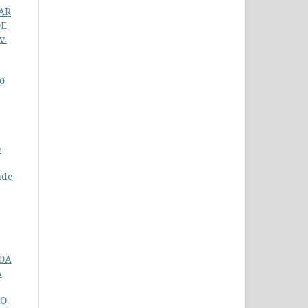
AR
DE
v.
o
e
ade
 DA
A
RO