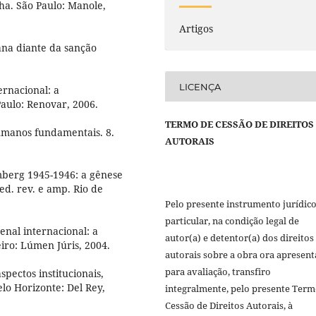
nha. São Paulo: Manole,
Artigos
ana diante da sanção
LICENÇA
rnacional: a
Paulo: Renovar, 2006.
TERMO DE CESSÃO DE DIREITOS
umanos fundamentais. 8.
AUTORAIS
mberg 1945-1946: a gênese
ed. rev. e amp. Rio de
Pelo presente instrumento jurídic
particular, na condição legal de
enal internacional: a
autor(a) e detentor(a) dos direitos
eiro: Lúmen Júris, 2004.
autorais sobre a obra ora apresen
para avaliação, transfiro
spectos institucionais,
lo Horizonte: Del Rey,
integralmente, pelo presente Term
Cessão de Direitos Autorais, à