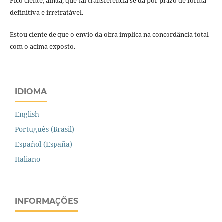
Fico ciente, ainda, que tal transferência se dá por prazo de forma
definitiva e irretratável.
Estou ciente de que o envio da obra implica na concordância total
com o acima exposto.
IDIOMA
English
Português (Brasil)
Español (España)
Italiano
INFORMAÇÕES