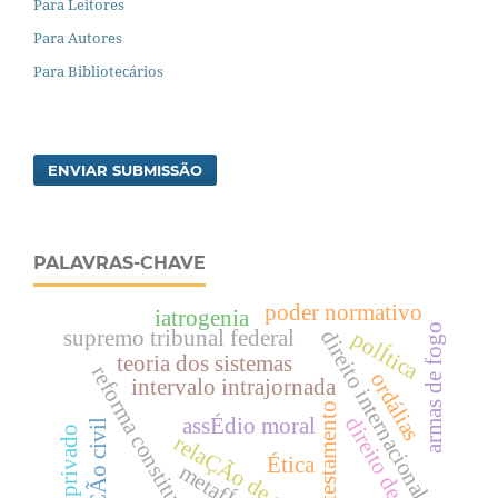
Para Leitores
Para Autores
Para Bibliotecários
ENVIAR SUBMISSÃO
PALAVRAS-CHAVE
poder normativo
iatrogenia
armas de fogo
supremo tribunal federal
polÍtica
direito internacional
teoria dos sistemas
reforma constitucional
ordálias
intervalo intrajornada
testamento
direito de autor
assÉdio moral
obrigaÇÃo civil
direito privado
relaÇÃo de emprego
Ética
metafÍsica