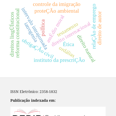
controle da imigração
relaÇÃo de emprego
intervalo intrajornada
proteÇÃo ambiental
reforma constitucional
direito de autor
direitos lingÜÍsticos
assÉdio moral
polÍtica
direito internacional
testamento
iatrogenia
direito natural
obrigaÇÃo civil
Ética
ordálias
instituto da prescriÇÃo
ISSN Eletrônico: 2358-1832
Publicação indexada em: