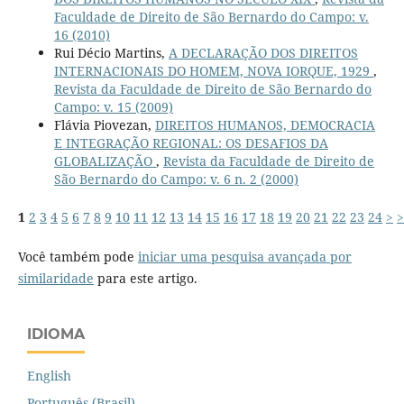
Faculdade de Direito de São Bernardo do Campo: v.
16 (2010)
Rui Décio Martins,
A DECLARAÇÃO DOS DIREITOS
INTERNACIONAIS DO HOMEM, NOVA IORQUE, 1929
,
Revista da Faculdade de Direito de São Bernardo do
Campo: v. 15 (2009)
Flávia Piovezan,
DIREITOS HUMANOS, DEMOCRACIA
E INTEGRAÇÃO REGIONAL: OS DESAFIOS DA
GLOBALIZAÇÃO
,
Revista da Faculdade de Direito de
São Bernardo do Campo: v. 6 n. 2 (2000)
1
2
3
4
5
6
7
8
9
10
11
12
13
14
15
16
17
18
19
20
21
22
23
24
>
>
Você também pode
iniciar uma pesquisa avançada por
similaridade
para este artigo.
IDIOMA
English
Português (Brasil)