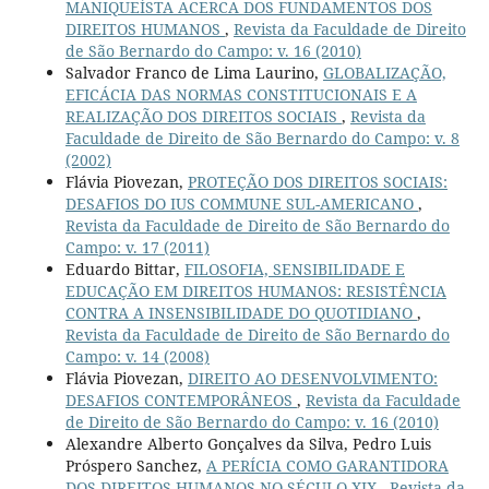
MANIQUEÍSTA ACERCA DOS FUNDAMENTOS DOS
DIREITOS HUMANOS
,
Revista da Faculdade de Direito
de São Bernardo do Campo: v. 16 (2010)
Salvador Franco de Lima Laurino,
GLOBALIZAÇÃO,
EFICÁCIA DAS NORMAS CONSTITUCIONAIS E A
REALIZAÇÃO DOS DIREITOS SOCIAIS
,
Revista da
Faculdade de Direito de São Bernardo do Campo: v. 8
(2002)
Flávia Piovezan,
PROTEÇÃO DOS DIREITOS SOCIAIS:
DESAFIOS DO IUS COMMUNE SUL-AMERICANO
,
Revista da Faculdade de Direito de São Bernardo do
Campo: v. 17 (2011)
Eduardo Bittar,
FILOSOFIA, SENSIBILIDADE E
EDUCAÇÃO EM DIREITOS HUMANOS: RESISTÊNCIA
CONTRA A INSENSIBILIDADE DO QUOTIDIANO
,
Revista da Faculdade de Direito de São Bernardo do
Campo: v. 14 (2008)
Flávia Piovezan,
DIREITO AO DESENVOLVIMENTO:
DESAFIOS CONTEMPORÂNEOS
,
Revista da Faculdade
de Direito de São Bernardo do Campo: v. 16 (2010)
Alexandre Alberto Gonçalves da Silva, Pedro Luis
Próspero Sanchez,
A PERÍCIA COMO GARANTIDORA
DOS DIREITOS HUMANOS NO SÉCULO XIX
,
Revista da