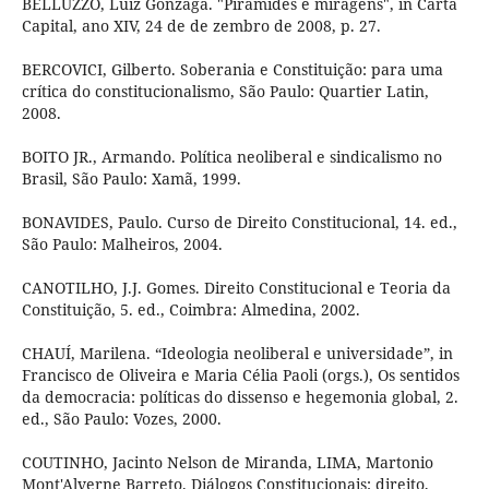
BELLUZZO, Luiz Gonzaga. "Pirâmides e miragens", in Carta
Capital, ano XIV, 24 de de zembro de 2008, p. 27.
BERCOVICI, Gilberto. Soberania e Constituição: para uma
crítica do constitucionalismo, São Paulo: Quartier Latin,
2008.
BOITO JR., Armando. Política neoliberal e sindicalismo no
Brasil, São Paulo: Xamã, 1999.
BONAVIDES, Paulo. Curso de Direito Constitucional, 14. ed.,
São Paulo: Malheiros, 2004.
CANOTILHO, J.J. Gomes. Direito Constitucional e Teoria da
Constituição, 5. ed., Coimbra: Almedina, 2002.
CHAUÍ, Marilena. “Ideologia neoliberal e universidade”, in
Francisco de Oliveira e Maria Célia Paoli (orgs.), Os sentidos
da democracia: políticas do dissenso e hegemonia global, 2.
ed., São Paulo: Vozes, 2000.
COUTINHO, Jacinto Nelson de Miranda, LIMA, Martonio
Mont'Alverne Barreto. Diálogos Constitucionais: direito,