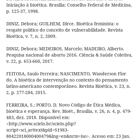
Iniciação à bioética. Brasília: Conselho Federal de Medicina,
p. 125-37, 1998.
DINIZ, Debora; GUILHEM, Dirce. Bioética feminista: o
resgate político do conceito de vulnerabilidade. Revista
Bioética, v. 7, n. 2, 2009.
DINIZ, Debora; MEDEIROS, Marcelo; MADEIRO, Alberto.
Pesquisa nacional de aborto 2016. Ciência & Saúde Coletiva,
v. 22, p. 653-660, 2017.
FEITOSA, Saulo Ferreira; NASCIMENTO, Wanderson Flor
do. A bioética de intervenção no contexto do pensamento
latino-americano contemporâneo. Revista Bioética, v. 23, n.
2, p. 277-284, 2015.
FERREIRA, S.; PORTO, D. Novo Código de Ética Médica,
bioética e esperança. Rev. Bioét., Brasília, v. 26, n. 4, p. 479-
483, dez. 2018. Disponível em:
<http://www.scielo.br/scielo.php?
script=sci_arttext&pid=S1983-
80422018000400479&lng=en&nrm=iso>. Acesso em: 23 Jan.