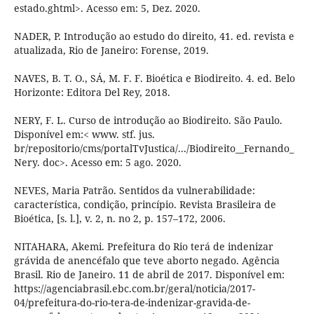
estado.ghtml>. Acesso em: 5, Dez. 2020.
NADER, P. Introdução ao estudo do direito, 41. ed. revista e
atualizada, Rio de Janeiro: Forense, 2019.
NAVES, B. T. O., SÁ, M. F. F. Bioética e Biodireito. 4. ed. Belo
Horizonte: Editora Del Rey, 2018.
NERY, F. L. Curso de introdução ao Biodireito. São Paulo.
Disponível em:< www. stf. jus.
br/repositorio/cms/portalTvJustica/.../Biodireito__Fernando_
Nery. doc>. Acesso em: 5 ago. 2020.
NEVES, Maria Patrão. Sentidos da vulnerabilidade:
característica, condição, princípio. Revista Brasileira de
Bioética, [s. l.], v. 2, n. no 2, p. 157–172, 2006.
NITAHARA, Akemi. Prefeitura do Rio terá de indenizar
grávida de anencéfalo que teve aborto negado. Agência
Brasil. Rio de Janeiro. 11 de abril de 2017. Disponível em:
https://agenciabrasil.ebc.com.br/geral/noticia/2017-
04/prefeitura-do-rio-tera-de-indenizar-gravida-de-