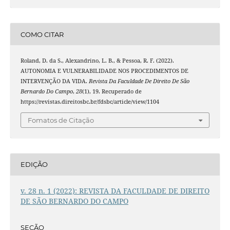
COMO CITAR
Roland, D. da S., Alexandrino, L. B., & Pessoa, R. F. (2022).
AUTONOMIA E VULNERABILIDADE NOS PROCEDIMENTOS DE
INTERVENÇÃO DA VIDA.
Revista Da Faculdade De Direito De São
Bernardo Do Campo
,
28
(1), 19. Recuperado de
https://revistas.direitosbc.br/fdsbc/article/view/1104
Fomatos de Citação
EDIÇÃO
v. 28 n. 1 (2022): REVISTA DA FACULDADE DE DIREITO
DE SÃO BERNARDO DO CAMPO
SEÇÃO