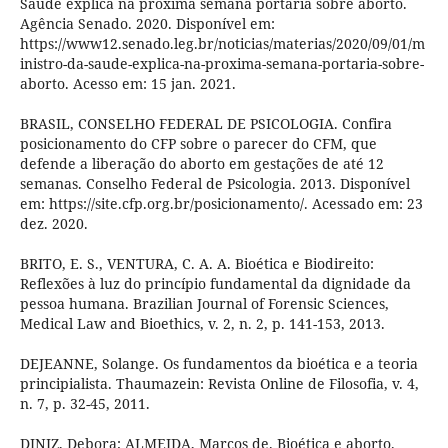
Saúde explica na próxima semana portaria sobre aborto.
Agência Senado. 2020. Disponível em:
https://www12.senado.leg.br/noticias/materias/2020/09/01/m
inistro-da-saude-explica-na-proxima-semana-portaria-sobre-
aborto. Acesso em: 15 jan. 2021.
BRASIL, CONSELHO FEDERAL DE PSICOLOGIA. Confira
posicionamento do CFP sobre o parecer do CFM, que
defende a liberação do aborto em gestações de até 12
semanas. Conselho Federal de Psicologia. 2013. Disponível
em: https://site.cfp.org.br/posicionamento/. Acessado em: 23
dez. 2020.
BRITO, E. S., VENTURA, C. A. A. Bioética e Biodireito:
Reflexões à luz do princípio fundamental da dignidade da
pessoa humana. Brazilian Journal of Forensic Sciences,
Medical Law and Bioethics, v. 2, n. 2, p. 141-153, 2013.
DEJEANNE, Solange. Os fundamentos da bioética e a teoria
principialista. Thaumazein: Revista Online de Filosofia, v. 4,
n. 7, p. 32-45, 2011.
DINIZ, Debora; ALMEIDA, Marcos de. Bioética e aborto.