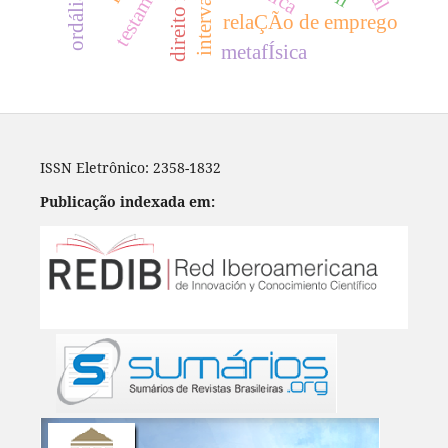
testamento
ordálias
relaÇÃo de emprego
metafÍsica
ISSN Eletrônico: 2358-1832
Publicação indexada em: