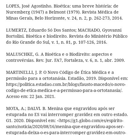
LOPES, José Agostinho. Bioética: uma breve história: de
Nuremberg (1947) a Belmont (1979). Revista Médica de
Minas Gerais, Belo Horizonte, v. 24, n. 2, p. 262-273, 2014.
LUMERTZ, Eduardo Só Dos Santos; MACHADO, Gyovanni
Bortolini. Bioética e biodireito. Revista do Ministério Público
do Rio Grande do Sul, v. 1, n. 81, p. 107-126, 2016.
MALUSCHKE, G. A Bioética e o Biodireito: aspectos e
controvérsias. Rev. Jur. FA7, Fortaleza, v. 6, n. 1, abr. 2009.
MARTINELLI, J. P. O Novo Código de Ética Médica e a
permissão para a ortotanásia. Estadão, 2019. Disponível em:
https://politica.estadao.com.br/blogs/fausto-macedo/o-novo-
codigo-de-etica-medica-e-a-permissao-para-a-ortotanasia/.
Acesso em: 22 Jan. 2021.
MOTA, A.; DALVI. B. Menina que engravidou após ser
estuprada no ES vai interromper gravidez em outro estado.
G1. 2020. Disponível em: <https://g1.globo.com/es/espirito-
santo/noticia/2020/08/16/menina-que-engravidou-apos-ser-
estuprada-deixa-o-es-para-interromper-gravidez-em-outro-