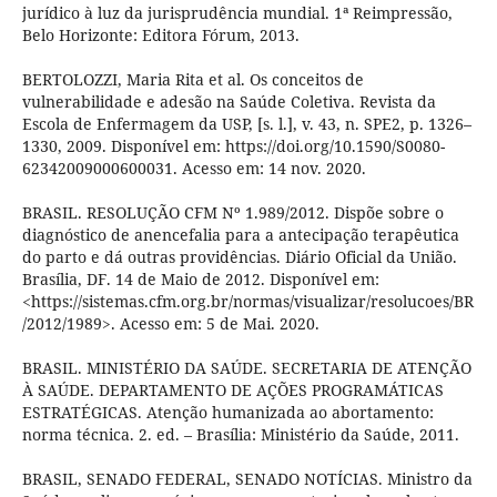
jurídico à luz da jurisprudência mundial. 1ª Reimpressão,
Belo Horizonte: Editora Fórum, 2013.
BERTOLOZZI, Maria Rita et al. Os conceitos de
vulnerabilidade e adesão na Saúde Coletiva. Revista da
Escola de Enfermagem da USP, [s. l.], v. 43, n. SPE2, p. 1326–
1330, 2009. Disponível em: https://doi.org/10.1590/S0080-
62342009000600031. Acesso em: 14 nov. 2020.
BRASIL. RESOLUÇÃO CFM Nº 1.989/2012. Dispõe sobre o
diagnóstico de anencefalia para a antecipação terapêutica
do parto e dá outras providências. Diário Oficial da União.
Brasília, DF. 14 de Maio de 2012. Disponível em:
<https://sistemas.cfm.org.br/normas/visualizar/resolucoes/BR
/2012/1989>. Acesso em: 5 de Mai. 2020.
BRASIL. MINISTÉRIO DA SAÚDE. SECRETARIA DE ATENÇÃO
À SAÚDE. DEPARTAMENTO DE AÇÕES PROGRAMÁTICAS
ESTRATÉGICAS. Atenção humanizada ao abortamento:
norma técnica. 2. ed. – Brasília: Ministério da Saúde, 2011.
BRASIL, SENADO FEDERAL, SENADO NOTÍCIAS. Ministro da