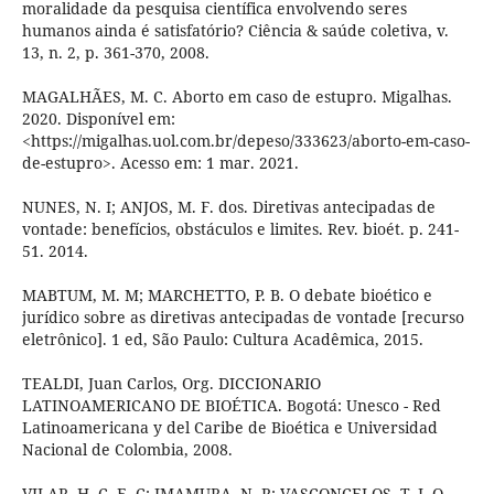
moralidade da pesquisa científica envolvendo seres
humanos ainda é satisfatório? Ciência & saúde coletiva, v.
13, n. 2, p. 361-370, 2008.
MAGALHÃES, M. C. Aborto em caso de estupro. Migalhas.
2020. Disponível em:
<https://migalhas.uol.com.br/depeso/333623/aborto-em-caso-
de-estupro>. Acesso em: 1 mar. 2021.
NUNES, N. I; ANJOS, M. F. dos. Diretivas antecipadas de
vontade: benefícios, obstáculos e limites. Rev. bioét. p. 241-
51. 2014.
MABTUM, M. M; MARCHETTO, P. B. O debate bioético e
jurídico sobre as diretivas antecipadas de vontade [recurso
eletrônico]. 1 ed, São Paulo: Cultura Acadêmica, 2015.
TEALDI, Juan Carlos, Org. DICCIONARIO
LATINOAMERICANO DE BIOÉTICA. Bogotá: Unesco - Red
Latinoamericana y del Caribe de Bioética e Universidad
Nacional de Colombia, 2008.
VILAR, H. C. E. C; IMAMURA, N. R; VASCONCELOS, T. J. Q.