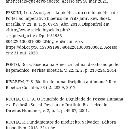
anencefalo-que-teve-aborto. Acesso em 18 mar 2021.
PESSINI, Leo. As origens da bioética: do credo bioético de
Potter ao imperativo bioético de Fritz Jahr. Rev. Bioét.,
Brasília, v. 21, n. 1, p. 09-19, Abr. 2013. Disponível em:
<http://www.scielo.br/scielo.php?
script=sci_arttext&pid=S1983-
80422013000100002&lng=en&nrm=iso>.
https://doi.org/10.1590/S1983-80422013000100002. Acesso
em: 31 out. 2020.
PORTO, Dora. Bioética na América Latina: desafio ao poder
hegemônico. Revista Bioética, v. 22, n. 2, p. 213-224, 2014.
RIVABEM, F. S. Biodireito: uma disciplina autônoma? Rev.
Bioética Curitiba. 25 (2): 282-9, 2017.
ROCHA, C. L. A. O Princípio da Dignidade da Pessoa Humana
e a Exclusão Social. Revista do Instituto Brasileiro de
Direitos Humanos, v. 2, n. 2, p. 49-67, 2001.
ROCHA, R. Fundamentos do Biodireito. Salvador: Editora
Juspodivm, 2018, 224 pág.