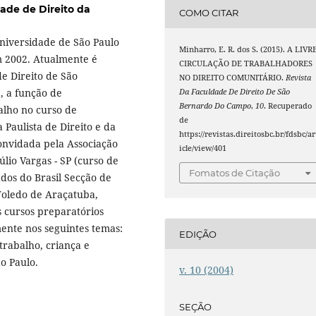
ade de Direito da
COMO CITAR
niversidade de São Paulo
Minharro, E. R. dos S. (2015). A LIVR
m 2002. Atualmente é
CIRCULAÇÃO DE TRABALHADORES
de Direito de São
NO DIREITO COMUNITÁRIO.
Revista
, a função de
Da Faculdade De Direito De São
Bernardo Do Campo
,
10
. Recuperado
alho no curso de
de
 Paulista de Direito e da
https://revistas.direitosbc.br/fdsbc/ar
 convidada pela Associação
icle/view/401
lio Vargas - SP (curso de
Fomatos de Citação
dos do Brasil Secção de
Toledo de Araçatuba,
s cursos preparatórios
mente nos seguintes temas:
EDIÇÃO
trabalho, criança e
o Paulo.
v. 10 (2004)
SEÇÃO