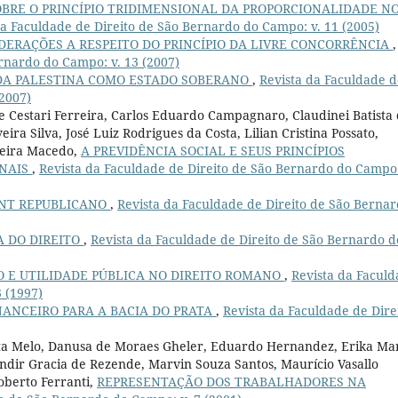
BRE O PRINCÍPIO TRIDIMENSIONAL DA PROPORCIONALIDADE N
da Faculdade de Direito de São Bernardo do Campo: v. 11 (2005)
DERAÇÕES A RESPEITO DO PRINCÍPIO DA LIVRE CONCORRÊNCIA
,
rnardo do Campo: v. 13 (2007)
DA PALESTINA COMO ESTADO SOBERANO
,
Revista da Faculdade d
(2007)
 Cestari Ferreira, Carlos Eduardo Campagnaro, Claudinei Batista
ira Silva, José Luiz Rodrigues da Costa, Lilian Cristina Possato,
veira Macedo,
A PREVIDÊNCIA SOCIAL E SEUS PRINCÍPIOS
ONAIS
,
Revista da Faculdade de Direito de São Bernardo do Campo:
NT REPUBLICANO
,
Revista da Faculdade de Direito de São Berna
A DO DIREITO
,
Revista da Faculdade de Direito de São Bernardo d
 E UTILIDADE PÚBLICA NO DIREITO ROMANO
,
Revista da Facul
 (1997)
NANCEIRO PARA A BACIA DO PRATA
,
Revista da Faculdade de Dire
ta Melo, Danusa de Moraes Gheler, Eduardo Hernandez, Erika Ma
randir Gracia de Rezende, Marvin Souza Santos, Maurício Vasallo
oberto Ferranti,
REPRESENTAÇÃO DOS TRABALHADORES NA