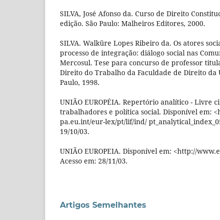
SILVA, José Afonso da. Curso de Direito Constituc
edição. São Paulo: Malheiros Editores, 2000.
SILVA. Walküre Lopes Ribeiro da. Os atores socia
processo de integração: diálogo social nas Com
Mercosul. Tese para concurso de professor titu
Direito do Trabalho da Faculdade de Direito da
Paulo, 1998.
UNIÃO EUROPÉIA. Repertório analítico - Livre c
trabalhadores e política social. Disponível em: 
pa.eu.int/eur-lex/pt/lif/ind/ pt_analytical_index_
19/10/03.
UNIÃO EUROPEIA. Disponível em: <http://www.eu
Acesso em: 28/11/03.
Artigos Semelhantes