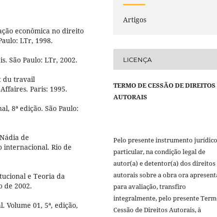
Artigos
ação econômica no direito
Paulo: LTr, 1998.
is. São Paulo: LTr, 2002.
LICENÇA
 du travail
TERMO DE CESSÃO DE DIREITOS
ffaires. Paris: 1995.
AUTORAIS
l, 8ª edição. São Paulo:
Nádia de
Pelo presente instrumento jurídic
 internacional. Rio de
particular, na condição legal de
autor(a) e detentor(a) dos direitos
autorais sobre a obra ora apresen
ucional e Teoria da
o de 2002.
para avaliação, transfiro
integralmente, pelo presente Term
. Volume 01, 5ª, edição,
Cessão de Direitos Autorais, à