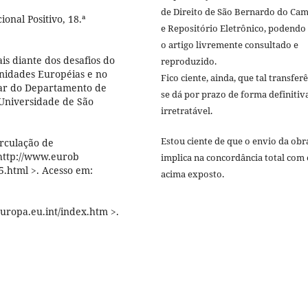
de Direito de São Bernardo do Ca
ional Positivo, 18.ª
e Repositório Eletrônico, podendo
o artigo livremente consultado e
is diante dos desafios do
reproduzido.
unidades Européias e no
Fico ciente, ainda, que tal transfer
lar do Departamento de
se dá por prazo de forma definitiv
 Universidade de São
irretratável.
Estou ciente de que o envio da obr
irculação de
<http://www.eurob
implica na concordância total com 
05.html >. Acesso em:
acima exposto.
ropa.eu.int/index.htm >.