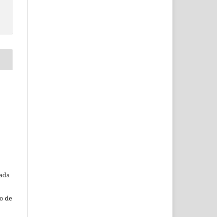
o
tada
o de