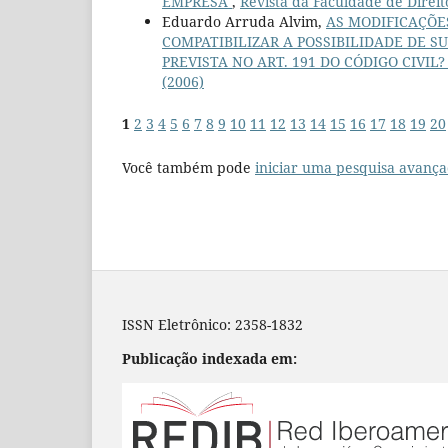
EMPRESA
,
Revista da Faculdade de Direi
Eduardo Arruda Alvim,
AS MODIFICAÇÕE
COMPATIBILIZAR A POSSIBILIDADE DE S
PREVISTA NO ART. 191 DO CÓDIGO CIVIL
(2006)
1
2
3
4
5
6
7
8
9
10
11
12
13
14
15
16
17
18
19
20
Você também pode
iniciar uma pesquisa avança
ISSN Eletrônico: 2358-1832
Publicação indexada em: