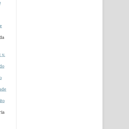
O
e
 da
 v.
rdo
o
dade
ito
ria