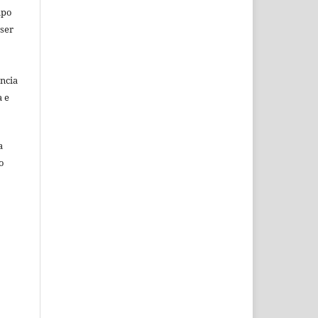
mpo
 ser
ência
a e
a
o