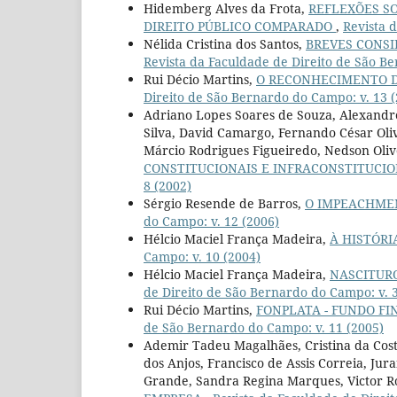
Hidemberg Alves da Frota,
REFLEXÕES SO
DIREITO PÚBLICO COMPARADO
,
Revista 
Nélida Cristina dos Santos,
BREVES CONSI
Revista da Faculdade de Direito de São Be
Rui Décio Martins,
O RECONHECIMENTO 
Direito de São Bernardo do Campo: v. 13 
Adriano Lopes Soares de Souza, Alexandre
Silva, David Camargo, Fernando César Olive
Márcio Rodrigues Figueiredo, Nedson Oli
CONSTITUCIONAIS E INFRACONSTITUCI
8 (2002)
Sérgio Resende de Barros,
O IMPEACHME
do Campo: v. 12 (2006)
Hélcio Maciel França Madeira,
À HISTÓRI
Campo: v. 10 (2004)
Hélcio Maciel França Madeira,
NASCITURO
de Direito de São Bernardo do Campo: v. 3
Rui Décio Martins,
FONPLATA - FUNDO FI
de São Bernardo do Campo: v. 11 (2005)
Ademir Tadeu Magalhães, Cristina da Cos
dos Anjos, Francisco de Assis Correia, Ju
Grande, Sandra Regina Marques, Victor R