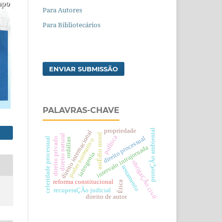
Para Autores
Para Bibliotecários
ENVIAR SUBMISSÃO
PALAVRAS-CHAVE
propriedade
proteÇÃo ambiental
direito internacional
assÉdio moral
direito natural
polÍtica
direito processual
direito privado
celeridade processual
ordálias
poder normativo
intervalo intrajornada
iatrogenia
obrigaÇÃo civil
testamento
reforma constitucional
Ética
recuperaÇÃo judicial
direito de autor