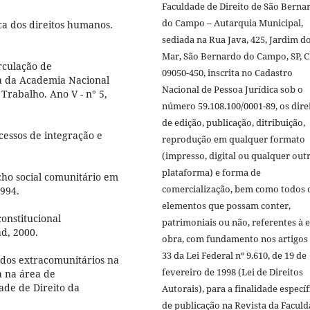
Faculdade de Direito de São Berna
do Campo – Autarquia Municipal,
a dos direitos humanos.
sediada na Rua Java, 425, Jardim d
Mar, São Bernardo do Campo, SP, 
rculação de
09050-450, inscrita no Cadastro
a da Academia Nacional
Nacional de Pessoa Jurídica sob o
 Trabalho. Ano V - n° 5,
número 59.108.100/0001-89, os dire
de edição, publicação, ditribuição,
essos de integração e
reprodução em qualquer formato
(impresso, digital ou qualquer out
plataforma) e forma de
cho social comunitário em
comercialização, bem como todos 
1994.
elementos que possam conter,
onstitucional
patrimoniais ou não, referentes à e
ad, 2000.
obra, com fundamento nos artigos 
33 da Lei Federal nº 9.610, de 19 de
ados extracomunitários na
fevereiro de 1998 (Lei de Direitos
a na área de
ade de Direito da
Autorais), para a finalidade específ
de publicação na Revista da Facul