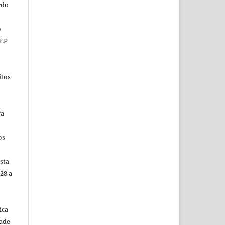
rdo
o
CEP
itos
ra
os
sta
28 a
ica
dade