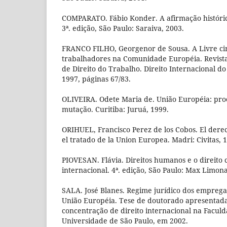
COMPARATO. Fábio Konder. A afirmação históric
3ª. edição, São Paulo: Saraiva, 2003.
FRANCO FILHO, Georgenor de Sousa. A Livre ci
trabalhadores na Comunidade Européia. Revist
de Direito do Trabalho. Direito Internacional do
1997, páginas 67/83.
OLIVEIRA. Odete Maria de. União Européia: proc
mutação. Curitiba: Juruá, 1999.
ORIHUEL, Francisco Perez de los Cobos. El dere
el tratado de la Union Europea. Madri: Civitas, 
PIOVESAN. Flávia. Direitos humanos e o direito c
internacional. 4ª. edição, São Paulo: Max Limon
SALA. José Blanes. Regime jurídico dos empreg
União Européia. Tese de doutorado apresentad
concentração de direito internacional na Faculd
Universidade de São Paulo, em 2002.