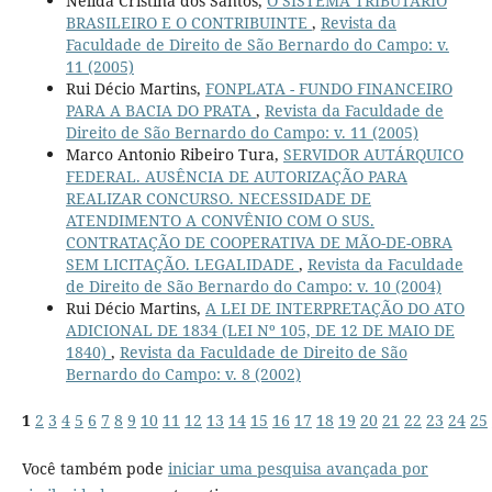
Nélida Cristina dos Santos,
O SISTEMA TRIBUTÁRIO
BRASILEIRO E O CONTRIBUINTE
,
Revista da
Faculdade de Direito de São Bernardo do Campo: v.
11 (2005)
Rui Décio Martins,
FONPLATA - FUNDO FINANCEIRO
PARA A BACIA DO PRATA
,
Revista da Faculdade de
Direito de São Bernardo do Campo: v. 11 (2005)
Marco Antonio Ribeiro Tura,
SERVIDOR AUTÁRQUICO
FEDERAL. AUSÊNCIA DE AUTORIZAÇÃO PARA
REALIZAR CONCURSO. NECESSIDADE DE
ATENDIMENTO A CONVÊNIO COM O SUS.
CONTRATAÇÃO DE COOPERATIVA DE MÃO-DE-OBRA
SEM LICITAÇÃO. LEGALIDADE
,
Revista da Faculdade
de Direito de São Bernardo do Campo: v. 10 (2004)
Rui Décio Martins,
A LEI DE INTERPRETAÇÃO DO ATO
ADICIONAL DE 1834 (LEI Nº 105, DE 12 DE MAIO DE
1840)
,
Revista da Faculdade de Direito de São
Bernardo do Campo: v. 8 (2002)
1
2
3
4
5
6
7
8
9
10
11
12
13
14
15
16
17
18
19
20
21
22
23
24
25
Você também pode
iniciar uma pesquisa avançada por