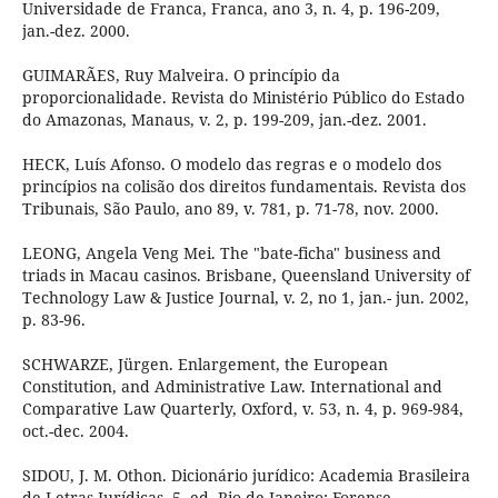
Universidade de Franca, Franca, ano 3, n. 4, p. 196-209,
jan.-dez. 2000.
GUIMARÃES, Ruy Malveira. O princípio da
proporcionalidade. Revista do Ministério Público do Estado
do Amazonas, Manaus, v. 2, p. 199-209, jan.-dez. 2001.
HECK, Luís Afonso. O modelo das regras e o modelo dos
princípios na colisão dos direitos fundamentais. Revista dos
Tribunais, São Paulo, ano 89, v. 781, p. 71-78, nov. 2000.
LEONG, Angela Veng Mei. The "bate-ficha" business and
triads in Macau casinos. Brisbane, Queensland University of
Technology Law & Justice Journal, v. 2, no 1, jan.- jun. 2002,
p. 83-96.
SCHWARZE, Jürgen. Enlargement, the European
Constitution, and Administrative Law. International and
Comparative Law Quarterly, Oxford, v. 53, n. 4, p. 969-984,
oct.-dec. 2004.
SIDOU, J. M. Othon. Dicionário jurídico: Academia Brasileira
de Letras Jurídicas. 5. ed. Rio de Janeiro: Forense