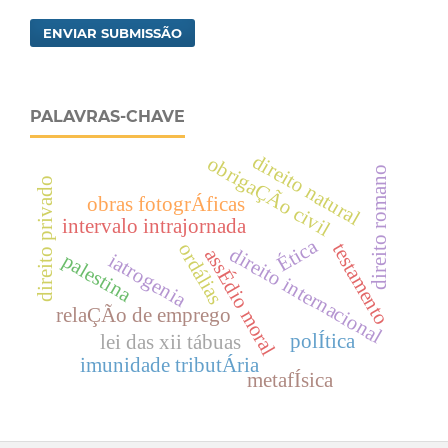
ENVIAR SUBMISSÃO
PALAVRAS-CHAVE
direito natural
obrigaÇÃo civil
direito romano
direito privado
obras fotogrÁficas
intervalo intrajornada
Ética
testamento
ordálias
direito internacional
assÉdio moral
palestina
iatrogenia
relaÇÃo de emprego
polÍtica
lei das xii tábuas
imunidade tributÁria
metafÍsica