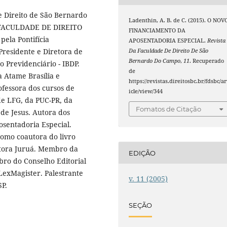
 Direito de São Bernardo
Ladenthin, A. B. de C. (2015). O NOV
 FACULDADE DE DIREITO
FINANCIAMENTO DA
ela Pontifícia
APOSENTADORIA ESPECIAL.
Revista
Presidente e Diretora de
Da Faculdade De Direito De São
Bernardo Do Campo
,
11
. Recuperado
to Previdenciário - IBDP.
de
 Atame Brasília e
https://revistas.direitosbc.br/fdsbc/ar
fessora dos cursos de
icle/view/344
de LFG, da PUC-PR, da
Fomatos de Citação
 de Jesus. Autora dos
osentadoria Especial.
como coautora do livro
ditora Juruá. Membro da
EDIÇÃO
ro do Conselho Editorial
 LexMagister. Palestrante
v. 11 (2005)
P.
SEÇÃO