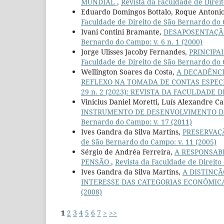
MUNDIAL
,
Revista da Faculdade de Direi
Eduardo Domingos Bottalo, Roque Antoni
Faculdade de Direito de São Bernardo do 
Ivani Contini Bramante,
DESAPOSENTAÇÃ
Bernardo do Campo: v. 6 n. 1 (2000)
Jorge Ulisses Jacoby Fernandes,
PRINCIPA
Faculdade de Direito de São Bernardo do 
Wellington Soares da Costa,
A DECADÊNCIA
REFLEXO NA TOMADA DE CONTAS ESPEC
29 n. 2 (2023): REVISTA DA FACULDADE
Vinicius Daniel Moretti, Luís Alexandre C
INSTRUMENTO DE DESENVOLVIMENTO D
Bernardo do Campo: v. 17 (2011)
Ives Gandra da Silva Martins,
PRESERVAÇ
de São Bernardo do Campo: v. 11 (2005)
Sérgio de Andréa Ferreira,
A RESPONSABI
PENSÃO
,
Revista da Faculdade de Direito
Ives Gandra da Silva Martins,
A DISTINÇÃ
INTERESSE DAS CATEGORIAS ECONÔMIC
(2008)
1
2
3
4
5
6
7
>
>>