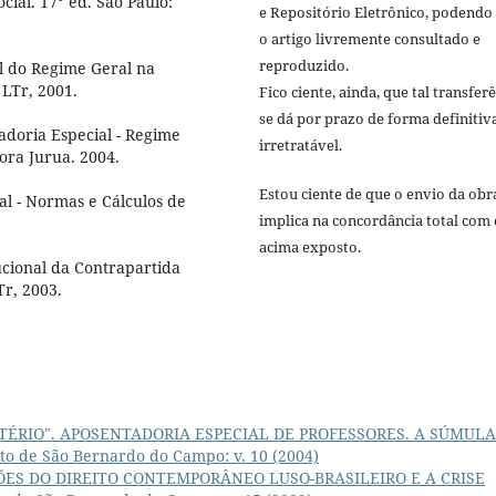
ial. 17° ed. São Paulo:
e Repositório Eletrônico, podendo
o artigo livremente consultado e
reproduzido.
al do Regime Geral na
 LTr, 2001.
Fico ciente, ainda, que tal transfer
se dá por prazo de forma definitiv
doria Especial - Regime
irretratável.
tora Jurua. 2004.
Estou ciente de que o envio da obr
al - Normas e Cálculos de
implica na concordância total com 
acima exposto.
cional da Contrapartida
Tr, 2003.
TÉRIO". APOSENTADORIA ESPECIAL DE PROFESSORES. A SÚMULA
ito de São Bernardo do Campo: v. 10 (2004)
ES DO DIREITO CONTEMPORÂNEO LUSO-BRASILEIRO E A CRISE