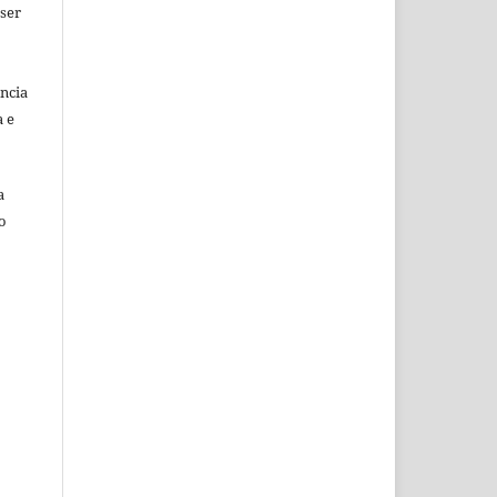
 ser
ência
a e
a
o