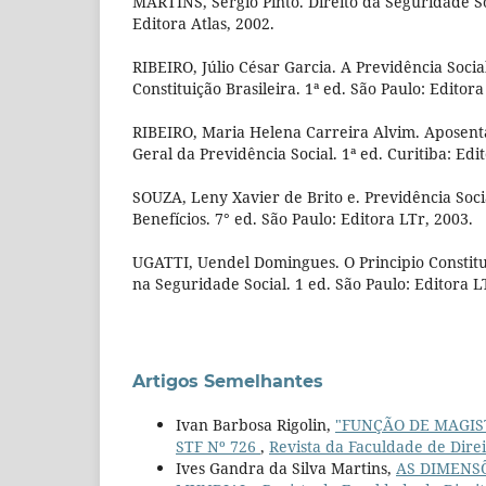
MARTINS, Sérgio Pinto. Direito da Seguridade Soc
Editora Atlas, 2002.
RIBEIRO, Júlio César Garcia. A Previdência Soci
Constituição Brasileira. 1ª ed. São Paulo: Editora
RIBEIRO, Maria Helena Carreira Alvim. Aposenta
Geral da Previdência Social. 1ª ed. Curitiba: Edi
SOUZA, Leny Xavier de Brito e. Previdência Soci
Benefícios. 7° ed. São Paulo: Editora LTr, 2003.
UGATTI, Uendel Domingues. O Principio Constitu
na Seguridade Social. 1 ed. São Paulo: Editora L
Artigos Semelhantes
Ivan Barbosa Rigolin,
"FUNÇÃO DE MAGIS
STF Nº 726
,
Revista da Faculdade de Dire
Ives Gandra da Silva Martins,
AS DIMENSÕ