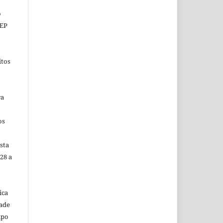
o
CEP
itos
ra
os
sta
28 a
ica
dade
mpo