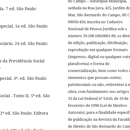
do Campo – Autarquia Municipal,
sediada na Rua Java, 425, Jardim d
. 7 ed. São Paulo:
Mar, São Bernardo do Campo, SP, 
09050-450, inscrita no Cadastro
ecial. 1a ed. São Paulo:
Nacional de Pessoa Jurídica sob o
número 59.108.100/0001-89, os dire
de edição, publicação, ditribuição,
ciário. 24 ed. São Paulo:
reprodução em qualquer formato
(impresso, digital ou qualquer out
s da Previdência Social
plataforma) e forma de
.
comercialização, bem como todos 
elementos que possam conter,
ial. 3ª. ed. São Paulo:
patrimoniais ou não, referentes à e
obra, com fundamento nos artigos 
ocial - Tomo II. 5ª ed. São
33 da Lei Federal nº 9.610, de 19 de
fevereiro de 1998 (Lei de Direitos
Autorais), para a finalidade específ
 2ª ed. São Paulo: Editora
de publicação na Revista da Facul
de Direito de São Bernardo do Ca