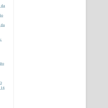
a da
ão
 da
v.
ito
O
 14