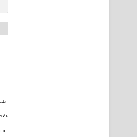
o
tada
o de
rdo