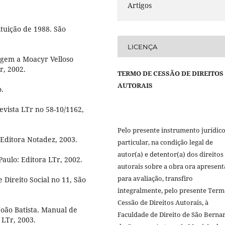
Artigos
tuição de 1988. São
LICENÇA
nagem a Moacyr Velloso
r, 2002.
TERMO DE CESSÃO DE DIREITOS
AUTORAIS
o.
Revista LTr no 58-10/1162,
Pelo presente instrumento jurídic
: Editora Notadez, 2003.
particular, na condição legal de
autor(a) e detentor(a) dos direitos
Paulo: Editora LTr, 2002.
autorais sobre a obra ora apresen
para avaliação, transfiro
Direito Social no 11, São
integralmente, pelo presente Term
Cessão de Direitos Autorais, à
João Batista. Manual de
Faculdade de Direito de São Berna
 LTr, 2003.