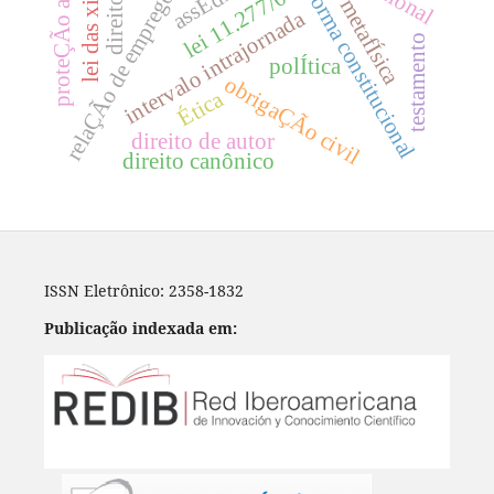
proteÇÃo ambiental
lei das xii tábuas
reforma constitucional
lei 11.277/06
relaÇÃo de emprego
metafÍsica
intervalo intrajornada
testamento
polÍtica
obrigaÇÃo civil
Ética
direito de autor
direito canônico
ISSN Eletrônico: 2358-1832
Publicação indexada em: