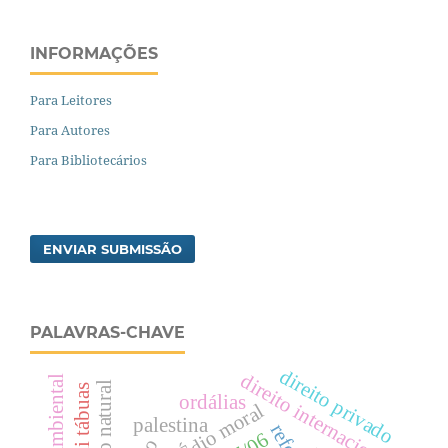
INFORMAÇÕES
Para Leitores
Para Autores
Para Bibliotecários
ENVIAR SUBMISSÃO
PALAVRAS-CHAVE
direito privado
direito internacional
direito natural
ordálias
assÉdio moral
palestina