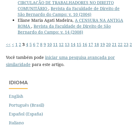
CIRCULAÇÃO DE TRABALHADORES NO DIREITO
COMUNITÁRIO
,
Revista da Faculdade de Direito de
São Bernardo do Campo: v. 10 (2004)
Eliane Maria Agati Madeira,
A CENSURA NA ANTIGA
ROMA
,
Revista da Faculdade de Direito de São
Bernardo do Campo: v. 14 (2008)
<<
<
1
2
3
4
5
6
7
8
9
10
11
12
13
14
15
16
17
18
19
20
21
22
23
2
Você também pode
iniciar uma pesquisa avançada por
similaridade
para este artigo.
IDIOMA
English
Português (Brasil)
Español (España)
Italiano