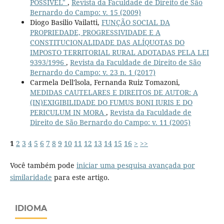
POSSÍVEL"
,
Revista da Faculdade de Direito de São
Bernardo do Campo: v. 15 (2009)
Diogo Basilio Vailatti,
FUNÇÃO SOCIAL DA
PROPRIEDADE, PROGRESSIVIDADE E A
CONSTITUCIONALIDADE DAS ALÍQUOTAS DO
IMPOSTO TERRITORIAL RURAL ADOTADAS PELA LEI
9393/1996
,
Revista da Faculdade de Direito de São
Bernardo do Campo: v. 23 n. 1 (2017)
Carmela Dell'lsola, Fernanda Ruiz Tomazoni,
MEDIDAS CAUTELARES E DIREITOS DE AUTOR: A
(IN)EXIGIBILIDADE DO FUMUS BONI IURIS E DO
PERICULUM IN MORA
,
Revista da Faculdade de
Direito de São Bernardo do Campo: v. 11 (2005)
1
2
3
4
5
6
7
8
9
10
11
12
13
14
15
16
>
>>
Você também pode
iniciar uma pesquisa avançada por
similaridade
para este artigo.
IDIOMA