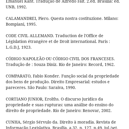
Emanuel Kant. Tradução de Alfredo Fait. 2.ed. Brasília: ed.
UNB, 1992.
CALAMANDREI, Piero. Questa nostra costituzione. Milano:
Bompiani, 1995.
CODE CIVIL ALLEMAND. Traduction de l'Office de
Législation étrangère et de Droit international. Paris :
L.G.D.J, 1923.
CÓDIGO NAPOLEÃO OU CÓDIGO CIVIL DOS FRANCESES.
Tradução de : Souza Diniz. Rio de Janeiro: Record, 1962.
COMPARATO, Fabio Konder. Função social da propriedade
dos bens de produção. Direito Empresarial: estudos e
pareceres. São Paulo: Saraiva, 1990.
CORTIANO JUNIOR, Erolths. O discurso jurídico da
propriedade e suas rupturas: uma análise do ensino do
direito de propriedade. Rio de Janeiro: Renovar, 2002.
CUNHA, Sérgio Sérvulo da. Direito à moradia. Revista de
Informação Legislativa. Brasília, a.32, n. 127, p.49, jul./set.