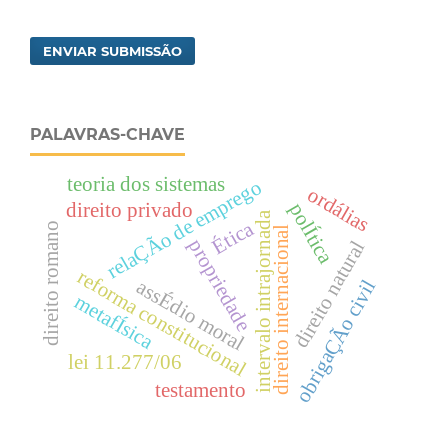
ENVIAR SUBMISSÃO
PALAVRAS-CHAVE
teoria dos sistemas
relaÇÃo de emprego
ordálias
direito privado
polÍtica
intervalo intrajornada
Ética
direito romano
direito internacional
propriedade
direito natural
reforma constitucional
assÉdio moral
obrigaÇÃo civil
metafÍsica
lei 11.277/06
testamento