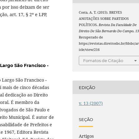
m por isso deixam de ser
Costa, A. T. (2015). BREVES
ão, art. 17, § 2º e LPP,
ANOTAÇÕES SOBRE PARTIDOS
POLÍTICOS.
Revista Da Faculdade De
Direito De São Bernardo Do Campo
,
1
Recuperado de
https://revistas.direitosbc.br/fdsbc/ar
icle/view/216
Fomatos de Citação
Largo São Francisco -
 Largo São Francisco -
i mais de cinco décadas
EDIÇÃO
al dedicação ao Direito
itoral. É membro da
v. 13 (2007)
Advogados de São Paulo e
eito Municipal. É autor de
SEÇÃO
nsabilidade de Prefeitos e
e 1967, Editora Revista
Artigos