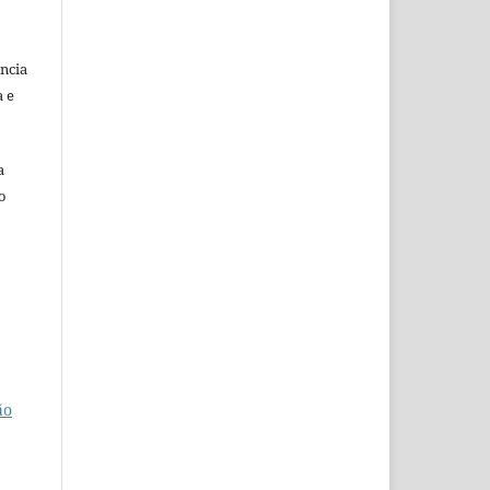
ência
a e
a
o
ão