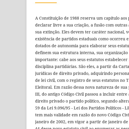
A Constituição de 1988 reserva um capítulo aos p
declarar livre a sua criação, a fusão com outras
sua extinção. Eles devem ter caráter nacional, 
existência de partidos estaduais como ocorreu 
dotados de autonomia para elaborar seus estatu
definem sua estrutura interna, sua organização
importante: cabe aos seus estatutos estabelecer
disciplina partidárias. São eles, a partir da Cart
jurídicas de direito privado, adquirindo person
de lei civil, com o registro de seus estatutos no
Eleitoral. Em razão dessa nova natureza de sua 
III, do antigo Código Civil passou a incluir entre
direito privado o partido político, segundo alter
59 da Lei 9.096/95 - Lei dos Partidos Políticos - 
tem mais validade em razão do novo Código Civil
janeiro de 2002, em vigor a partir de janeiro de 
44 desse novo estatuto civil ao enumerar as pess