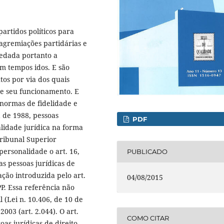
artidos políticos para
 agremiações partidárias e
vedada portanto a
em tempos idos. E são
tos por via dos quais
 e seu funcionamento. E
 normas de fidelidade e
a de 1988, pessoas
PDF
alidade jurídica na forma
 Tribunal Superior
personalidade o art. 16,
PUBLICADO
 as pessoas jurídicas de
ação introduzida pelo art.
04/08/2015
LPP. Essa referência não
 (Lei n. 10.406, de 10 de
2003 (art. 2.044). O art.
COMO CITAR
oas jurídicas de direito