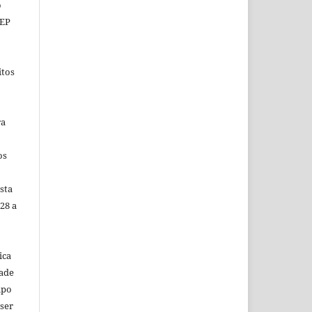
o
CEP
itos
ra
os
sta
28 a
ica
dade
mpo
 ser