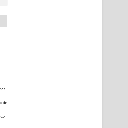
o
tada
o de
rdo