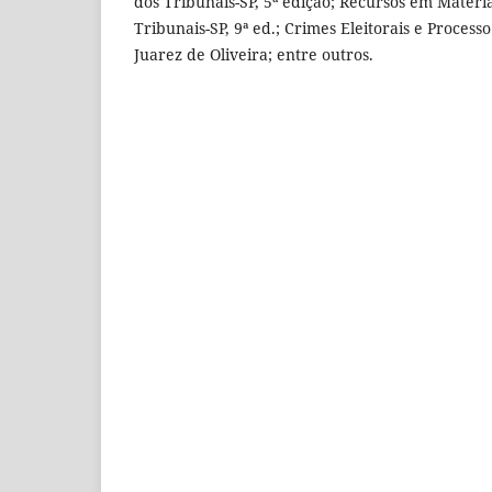
dos Tribunais-SP, 5ª edição; Recursos em Matéria
Tribunais-SP, 9ª ed.; Crimes Eleitorais e Processo
Juarez de Oliveira; entre outros.