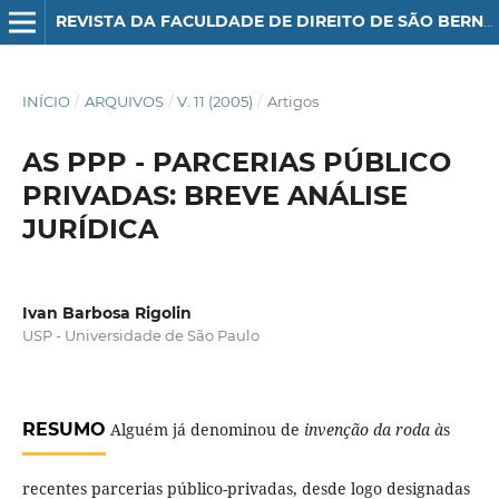
REVISTA DA FACULDADE DE DIREITO DE SÃO BERNARDO DO CAMPO
INÍCIO
/
ARQUIVOS
/
V. 11 (2005)
/
Artigos
AS PPP - PARCERIAS PÚBLICO
PRIVADAS: BREVE ANÁLISE
JURÍDICA
Ivan Barbosa Rigolin
USP - Universidade de São Paulo
RESUMO
Alguém já denominou de
invenção da roda à
s
recentes parcerias público-privadas, desde logo designadas