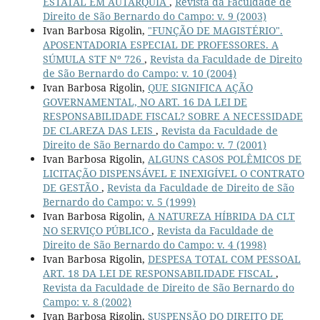
ESTATAL EM AUTARQUIA
,
Revista da Faculdade de
Direito de São Bernardo do Campo: v. 9 (2003)
Ivan Barbosa Rigolin,
"FUNÇÃO DE MAGISTÉRIO".
APOSENTADORIA ESPECIAL DE PROFESSORES. A
SÚMULA STF Nº 726
,
Revista da Faculdade de Direito
de São Bernardo do Campo: v. 10 (2004)
Ivan Barbosa Rigolin,
QUE SIGNIFICA AÇÃO
GOVERNAMENTAL, NO ART. 16 DA LEI DE
RESPONSABILIDADE FISCAL? SOBRE A NECESSIDADE
DE CLAREZA DAS LEIS
,
Revista da Faculdade de
Direito de São Bernardo do Campo: v. 7 (2001)
Ivan Barbosa Rigolin,
ALGUNS CASOS POLÊMICOS DE
LICITAÇÃO DISPENSÁVEL E INEXIGÍVEL O CONTRATO
DE GESTÃO
,
Revista da Faculdade de Direito de São
Bernardo do Campo: v. 5 (1999)
Ivan Barbosa Rigolin,
A NATUREZA HÍBRIDA DA CLT
NO SERVIÇO PÚBLICO
,
Revista da Faculdade de
Direito de São Bernardo do Campo: v. 4 (1998)
Ivan Barbosa Rigolin,
DESPESA TOTAL COM PESSOAL
ART. 18 DA LEI DE RESPONSABILIDADE FISCAL
,
Revista da Faculdade de Direito de São Bernardo do
Campo: v. 8 (2002)
Ivan Barbosa Rigolin,
SUSPENSÃO DO DIREITO DE