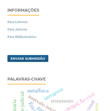
INFORMAÇÕES
Para Leitores
Para Autores
Para Bibliotecários
ENVIAR SUBMISSÃO
PALAVRAS-CHAVE
iatrogenia
metafÍsica
obrigaÇÃo civil
intervalo intrajornada
testamento
Ética