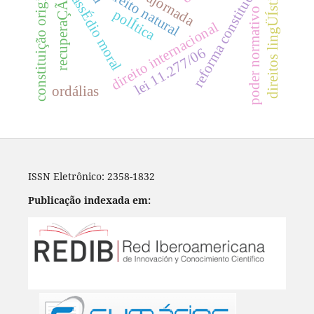
recuperaÇÃo judicial
reforma constitucional
constituição originária
direitos lingÜÍsticos
direito natural
assÉdio moral
poder normativo
polÍtica
direito internacional
lei 11.277/06
ordálias
ISSN Eletrônico: 2358-1832
Publicação indexada em: