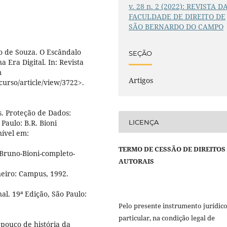
v. 28 n. 2 (2022): REVISTA D
FACULDADE DE DIREITO DE
SÃO BERNARDO DO CAMPO
o de Souza. O Escândalo
SEÇÃO
Era Digital. In: Revista
m
Artigos
curso/article/view/3722>.
. Proteção de Dados:
LICENÇA
Paulo: B.R. Bioni
nível em:
TERMO DE CESSÃO DE DIREITOS
Bruno-Bioni-completo-
AUTORAIS
neiro: Campus, 1992.
al. 19ª Edição, São Paulo:
Pelo presente instrumento jurídic
particular, na condição legal de
pouco de história da