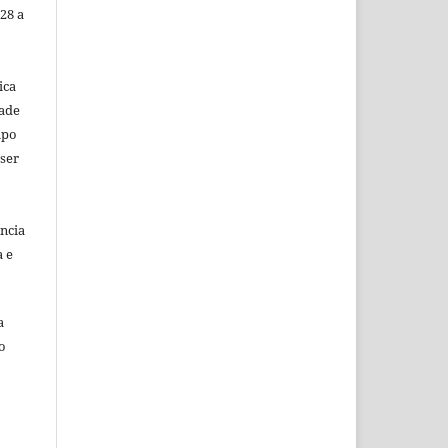
28 a
ica
dade
mpo
 ser
ência
a e
a
o