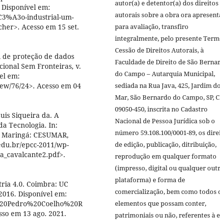
autor(a) e detentor(a) dos direitos
. Disponível em:
autorais sobre a obra ora apresen
C3%A3o-industrial-um-
er>. Acesso em 15 set.
para avaliação, transfiro
integralmente, pelo presente Term
Cessão de Direitos Autorais, à
 de proteção de dados
Faculdade de Direito de São Berna
cional Sem Fronteiras, v.
do Campo – Autarquia Municipal,
el em:
view/76/24>. Acesso em 04
sediada na Rua Java, 425, Jardim d
Mar, São Bernardo do Campo, SP, 
09050-450, inscrita no Cadastro
is Siqueira da. A
Nacional de Pessoa Jurídica sob o
a Tecnologia. In:
número 59.108.100/0001-89, os dire
a. Maringá: CESUMAR,
edu.br/epcc-2011/wp-
de edição, publicação, ditribuição,
ra_cavalcante2.pdf>.
reprodução em qualquer formato
(impresso, digital ou qualquer out
plataforma) e forma de
ria 4.0. Coimbra: UC
comercialização, bem como todos 
2016. Disponível em:
se%20Pedro%20Coelho%20R
elementos que possam conter,
o em 13 ago. 2021.
patrimoniais ou não, referentes à e