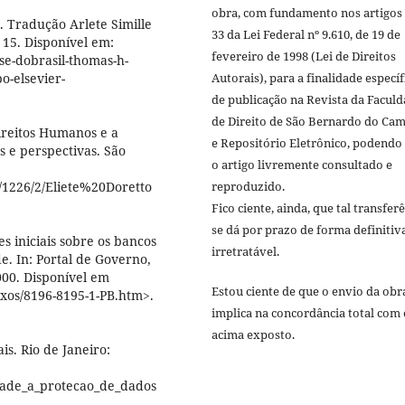
obra, com fundamento nos artigos 
 Tradução Arlete Simille
33 da Lei Federal nº 9.610, de 19 de
 15. Disponível em:
fevereiro de 1998 (Lei de Direitos
se-dobrasil-thomas-h-
o-elsevier-
Autorais), para a finalidade específ
de publicação na Revista da Facul
de Direito de São Bernardo do Ca
ireitos Humanos e a
e Repositório Eletrônico, podendo
s e perspectivas. São
o artigo livremente consultado e
e/1226/2/Eliete%20Doretto
reproduzido.
Fico ciente, ainda, que tal transfer
se dá por prazo de forma definitiv
 iniciais sobre os bancos
irretratável.
e. In: Portal de Governo,
000. Disponível em
Estou ciente de que o envio da obr
anexos/8196-8195-1-PB.htm>.
implica na concordância total com 
acima exposto.
is. Rio de Janeiro:
idade_a_protecao_de_dados