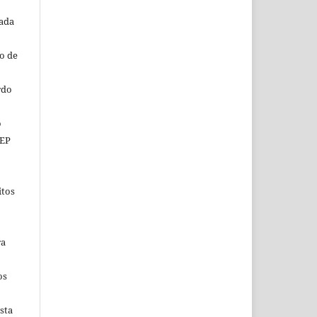
tada
o de
rdo
o
CEP
itos
ra
os
sta