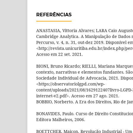
REFERÊNCIAS
ANASTASIA, Vittoria Alvares; LARA Caio August
Cambridge Analytica. A Manipulação de Dados na 
Percurso, v. 4, n. 31, out-dez 2019. Disponível e
<http://revista.unicuritiba.edu.br/index.php/per
Acesso em 22 set. 2021.
BIONI, Bruno Ricardo; RIELLI, Mariana Marques
contexto, narrativas e elementos fundantes. São 
Sociedade Individual de Advocacia, 2021. Dispo
<https://observatoriolgpd.com/wp-
content/uploads/2021/08/1629122407livro-LGPD-
internet-v2.pdf>. Acesso em 27 ago. 2021.
BOBBIO, Norberto. A Era dos Direitos, Rio de Ja
BONAVIDES, Paulo. Curso de Direito Constitucion
Editora Malheiros, 2006.
BOETTCHER, Maicon. Revolução Industrial - Um 