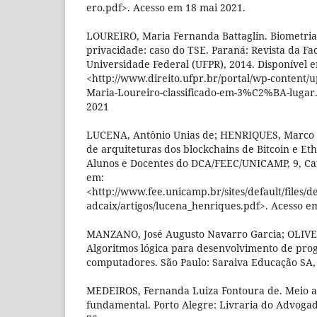
ero.pdf>. Acesso em 18 mai 2021.
LOUREIRO, Maria Fernanda Battaglin. Biometria 
privacidade: caso do TSE. Paraná: Revista da Fa
Universidade Federal (UFPR), 2014. Disponível 
<http://www.direito.ufpr.br/portal/wp-content/u
Maria-Loureiro-classificado-em-3%C2%BA-lugar.
2021
LUCENA, Antônio Unias de; HENRIQUES, Marco 
de arquiteturas dos blockchains de Bitcoin e Et
Alunos e Docentes do DCA/FEEC/UNICAMP, 9, Cam
em:
<http://www.fee.unicamp.br/sites/default/files/
adcaix/artigos/lucena_henriques.pdf>. Acesso em
MANZANO, José Augusto Navarro Garcia; OLIVEI
Algoritmos lógica para desenvolvimento de pr
computadores. São Paulo: Saraiva Educação SA,
MEDEIROS, Fernanda Luiza Fontoura de. Meio am
fundamental. Porto Alegre: Livraria do Advogado