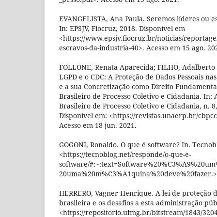
EVANGELISTA, Ana Paula. Seremos líderes ou es
In: EPSJV, Fiocruz, 2018. Disponível em
<https://www.epsjv.fiocruz.br/noticias/reportag
escravos-da-industria-40>. Acesso em 15 ago. 20
FOLLONE, Renata Aparecida; FILHO, Adalberto
LGPD e o CDC: A Proteção de Dados Pessoais nas
e a sua Concretização como Direito Fundamental
Brasileiro de Processo Coletivo e Cidadania. In:
Brasileiro de Processo Coletivo e Cidadania, n. 8
Disponível em: <https://revistas.unaerp.br/cbpcc
Acesso em 18 jun. 2021.
GOGONI, Ronaldo. O que é software? In. Tecnobl
<https://tecnoblog.net/responde/o-que-e-
software/#:~:text=Software%20%C3%A9%20u
20uma%20m%C3%A1quina%20deve%20fazer.>. A
HERRERO, Vagner Henrique. A lei de proteção d
brasileira e os desafios a esta administração púb
<https://repositorio.ufmg.br/bitstream/1843/3