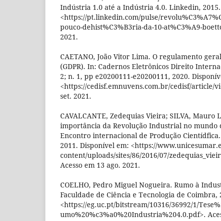
Indústria 1.0 até a Indústria 4.0. Linkedin, 2015
<https://pt.linkedin.com/pulse/revolu%C3%A7%
pouco-dehist%C3%B3ria-da-10-at%C3%A9-boettch
2021.
CAETANO, João Vitor Lima. O regulamento geral
(GDPR). In: Cadernos Eletrônicos Direito Interna
2; n. 1, pp e20200111-e20200111, 2020. Disponív
<https://cedisf.emnuvens.com.br/cedisf/article/
set. 2021.
CAVALCANTE, Zedequias Vieira; SILVA, Mauro Lu
importância da Revolução Industrial no mundo d
Encontro internacional de Produção Cientídfic
2011. Disponível em: <https://www.unicesumar.
content/uploads/sites/86/2016/07/zedequias_viei
Acesso em 13 ago. 2021.
COELHO, Pedro Miguel Nogueira. Rumo à Indust
Faculdade de Ciência e Tecnologia de Coimbra, 
<https://eg.uc.pt/bitstream/10316/36992/1/Te
umo%20%c3%a0%20Industria%204.0.pdf>. Acess