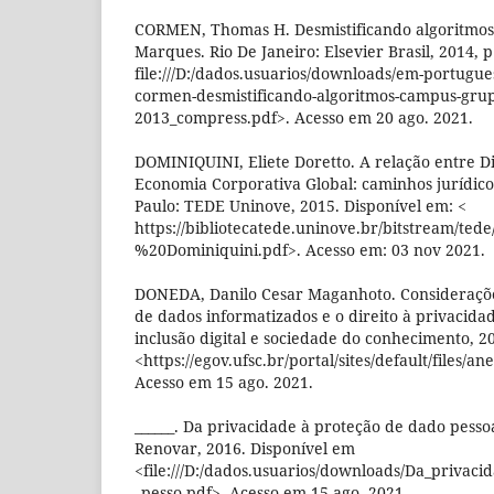
CORMEN, Thomas H. Desmistificando algoritmos.
Marques. Rio De Janeiro: Elsevier Brasil, 2014, p
file:///D:/dados.usuarios/downloads/em-portugue
cormen-desmistificando-algoritmos-campus-grup
2013_compress.pdf>. Acesso em 20 ago. 2021.
DOMINIQUINI, Eliete Doretto. A relação entre D
Economia Corporativa Global: caminhos jurídico
Paulo: TEDE Uninove, 2015. Disponível em: <
https://bibliotecatede.uninove.br/bitstream/ted
%20Dominiquini.pdf>. Acesso em: 03 nov 2021.
DONEDA, Danilo Cesar Maganhoto. Considerações
de dados informatizados e o direito à privacidad
inclusão digital e sociedade do conhecimento, 2
<https://egov.ufsc.br/portal/sites/default/files/
Acesso em 15 ago. 2021.
______. Da privacidade à proteção de dado pessoa
Renovar, 2016. Disponível em
<file:///D:/dados.usuarios/downloads/Da_privac
_pesso.pdf>. Acesso em 15 ago. 2021.