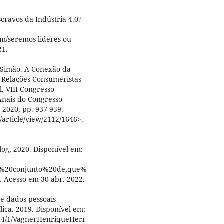
cravos da Indústria 4.0?
em/seremos-lideres-ou-
21.
 Simão. A Conexão da
 Relações Consumeristas
. VIII Congresso
 Anais do Congresso
, 2020, pp. 937-959.
/article/view/2112/1646>.
og, 2020. Disponível em:
m%20conjunto%20de,que%
cesso em 30 abr. 2022.
e dados pessoais
lica. 2019. Disponível em:
2044/1/VagnerHenriqueHerr