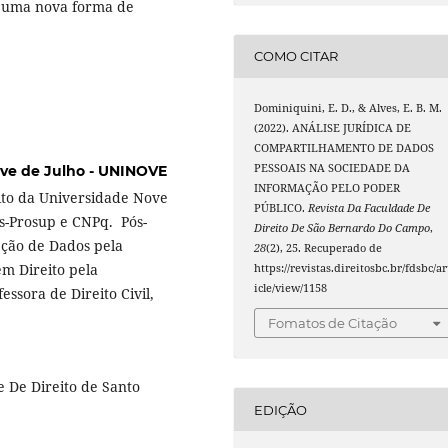
io uma nova forma de
COMO CITAR
Dominiquini, E. D., & Alves, E. B. M.
(2022). ANÁLISE JURÍDICA DE
COMPARTILHAMENTO DE DADOS
PESSOAIS NA SOCIEDADE DA
ve de Julho - UNINOVE
INFORMAÇÃO PELO PODER
to da Universidade Nove
PÚBLICO.
Revista Da Faculdade De
s-Prosup e CNPq. Pós-
Direito De São Bernardo Do Campo
,
eção de Dados pela
28
(2), 25. Recuperado de
em Direito pela
https://revistas.direitosbc.br/fdsbc/ar
icle/view/1158
ssora de Direito Civil,
Fomatos de Citação
e De Direito de Santo
EDIÇÃO