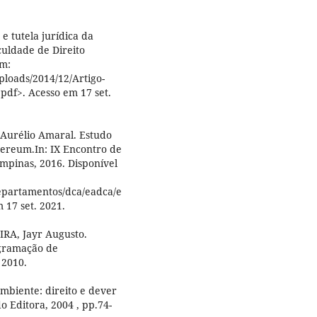
e tutela jurídica da
culdade de Direito
em:
ploads/2014/12/Artigo-
pdf>. Acesso em 17 set.
Aurélio Amaral. Estudo
hereum.In: IX Encontro de
pinas, 2016. Disponível
departamentos/dca/eadca/e
 17 set. 2021.
RA, Jayr Augusto.
ogramação de
 2010.
biente: direito e dever
 Editora, 2004 , pp.74-