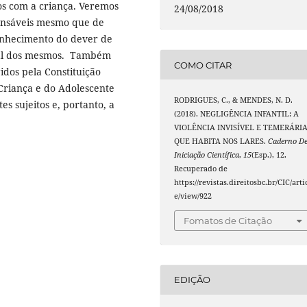
os com a criança. Veremos
24/08/2018
onsáveis mesmo que de
onhecimento do dever de
rial dos mesmos. Também
COMO CITAR
idos pela Constituição
 Criança e do Adolescente
RODRIGUES, C., & MENDES, N. D.
s sujeitos e, portanto, a
(2018). NEGLIGÊNCIA INFANTIL: A
VIOLÊNCIA INVISÍVEL E TEMERÁRI
QUE HABITA NOS LARES.
Caderno D
Iniciação Científica
,
15
(Esp.), 12.
Recuperado de
https://revistas.direitosbc.br/CIC/arti
e/view/922
Fomatos de Citação
EDIÇÃO