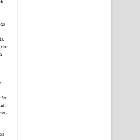
ados
rdo
is,
erior
m
e
nião
dade
po -
dos