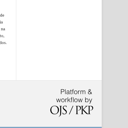
 de
ia
 na
to,
dos.