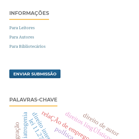
INFORMAÇÕES
Para Leitores
Para Autores
Para Bibliotecários
ENVIAR SUBMISSÃO
PALAVRAS-CHAVE
relaÇÃo de emprego
direitos lingÜÍsticos
direito internacional
direito de autor
iatrogenia
lei 11.277/06
polÍtica