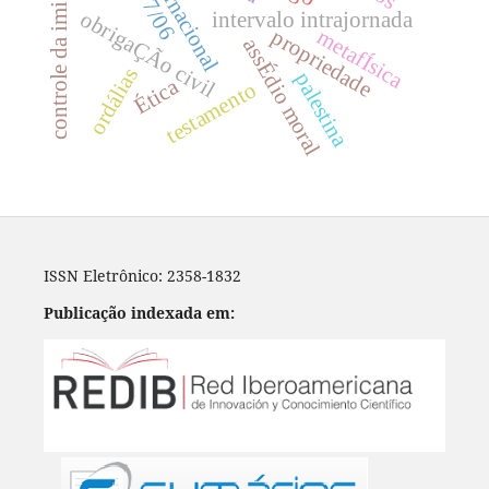
controle da imigração
obrigaÇÃo civil
intervalo intrajornada
propriedade
metafÍsica
assÉdio moral
ordálias
palestina
Ética
testamento
ISSN Eletrônico: 2358-1832
Publicação indexada em: