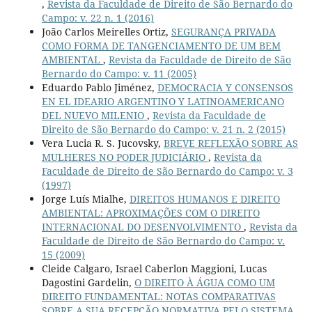
,
Revista da Faculdade de Direito de São Bernardo do
Campo: v. 22 n. 1 (2016)
João Carlos Meirelles Ortiz,
SEGURANÇA PRIVADA
COMO FORMA DE TANGENCIAMENTO DE UM BEM
AMBIENTAL
,
Revista da Faculdade de Direito de São
Bernardo do Campo: v. 11 (2005)
Eduardo Pablo Jiménez,
DEMOCRACIA Y CONSENSOS
EN EL IDEARIO ARGENTINO Y LATINOAMERICANO
DEL NUEVO MILENIO
,
Revista da Faculdade de
Direito de São Bernardo do Campo: v. 21 n. 2 (2015)
Vera Lucia R. S. Jucovsky,
BREVE REFLEXÃO SOBRE AS
MULHERES NO PODER JUDICIÁRIO
,
Revista da
Faculdade de Direito de São Bernardo do Campo: v. 3
(1997)
Jorge Luís Mialhe,
DIREITOS HUMANOS E DIREITO
AMBIENTAL: APROXIMAÇÕES COM O DIREITO
INTERNACIONAL DO DESENVOLVIMENTO
,
Revista da
Faculdade de Direito de São Bernardo do Campo: v.
15 (2009)
Cleide Calgaro, Israel Caberlon Maggioni, Lucas
Dagostini Gardelin,
O DIREITO À ÁGUA COMO UM
DIREITO FUNDAMENTAL: NOTAS COMPARATIVAS
SOBRE A SUA RECEPÇÃO NORMATIVA PELO SISTEMA