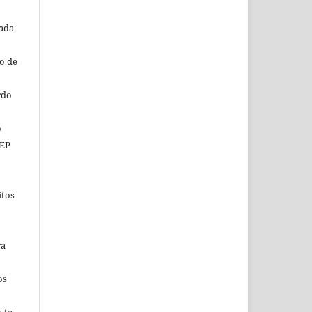
tada
o de
rdo
o
CEP
itos
ra
os
sta