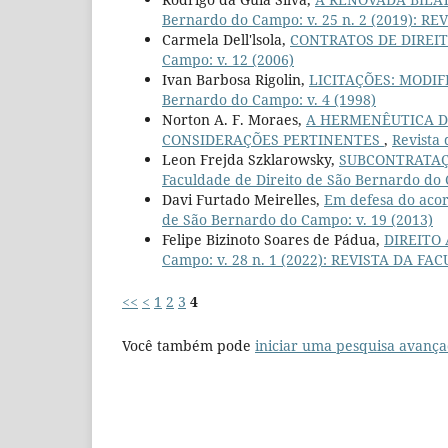
Bernardo do Campo: v. 25 n. 2 (2019)
Carmela Dell'lsola,
CONTRATOS DE DIREI
Campo: v. 12 (2006)
Ivan Barbosa Rigolin,
LICITAÇÕES: MODIFI
Bernardo do Campo: v. 4 (1998)
Norton A. F. Moraes,
A HERMENÊUTICA DA
CONSIDERAÇÕES PERTINENTES
,
Revista 
Leon Frejda Szklarowsky,
SUBCONTRATAÇ
Faculdade de Direito de São Bernardo do 
Davi Furtado Meirelles,
Em defesa do acor
de São Bernardo do Campo: v. 19 (2013)
Felipe Bizinoto Soares de Pádua,
DIREITO
Campo: v. 28 n. 1 (2022): REVISTA DA
<<
<
1
2
3
4
Você também pode
iniciar uma pesquisa avança