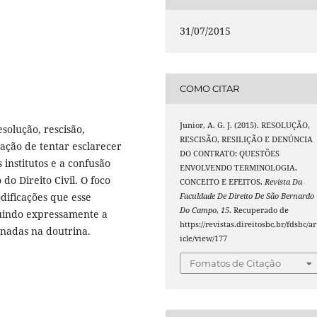
31/07/2015
COMO CITAR
Junior, A. G. J. (2015). RESOLUÇÃO,
esolução, rescisão,
RESCISÃO, RESILIÇÃO E DENÚNCIA
ação de tentar esclarecer
DO CONTRATO: QUESTÕES
 institutos e a confusão
ENVOLVENDO TERMINOLOGIA,
o Direito Civil. O foco
CONCEITO E EFEITOS.
Revista Da
odificações que esse
Faculdade De Direito De São Bernardo
Do Campo
,
15
. Recuperado de
ituindo expressamente a
https://revistas.direitosbc.br/fdsbc/ar
nadas na doutrina.
icle/view/177
Fomatos de Citação