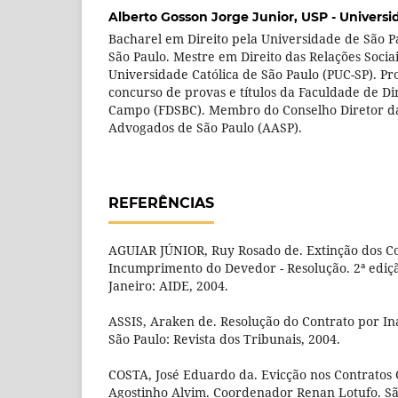
Alberto Gosson Jorge Junior,
USP - Universi
Bacharel em Direito pela Universidade de São 
São Paulo. Mestre em Direito das Relações Sociais
Universidade Católica de São Paulo (PUC-SP). Pro
concurso de provas e títulos da Faculdade de D
Campo (FDSBC). Membro do Conselho Diretor da
Advogados de São Paulo (AASP).
REFERÊNCIAS
AGUIAR JÚNIOR, Ruy Rosado de. Extinção dos Co
Incumprimento do Devedor - Resolução. 2ª ediçã
Janeiro: AIDE, 2004.
ASSIS, Araken de. Resolução do Contrato por I
São Paulo: Revista dos Tribunais, 2004.
COSTA, José Eduardo da. Evicção nos Contratos 
Agostinho Alvim. Coordenador Renan Lotufo. São