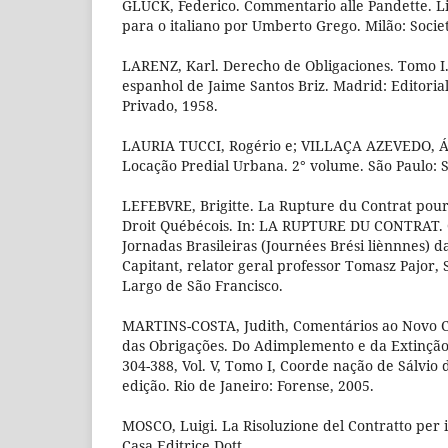
GLUCK, Federico. Commentario alle Pandette. Li
para o italiano por Umberto Grego. Milão: Societ
LARENZ, Karl. Derecho de Obligaciones. Tomo I
espanhol de Jaime Santos Briz. Madrid: Editoria
Privado, 1958.
LAURIA TUCCI, Rogério e; VILLAÇA AZEVEDO, Á
Locação Predial Urbana. 2° volume. São Paulo: S
LEFEBVRE, Brigitte. La Rupture du Contrat pour
Droit Québécois. In: LA RUPTURE DU CONTRAT.
Jornadas Brasileiras (Journées Brési liènnnes) d
Capitant, relator geral professor Tomasz Pajor, 
Largo de São Francisco.
MARTINS-COSTA, Judith, Comentários ao Novo Cód
das Obrigações. Do Adimplemento e da Extinção 
304-388, Vol. V, Tomo I, Coorde nação de Sálvio 
edição. Rio de Janeiro: Forense, 2005.
MOSCO, Luigi. La Risoluzione del Contratto per
Casa Editrice Dott.