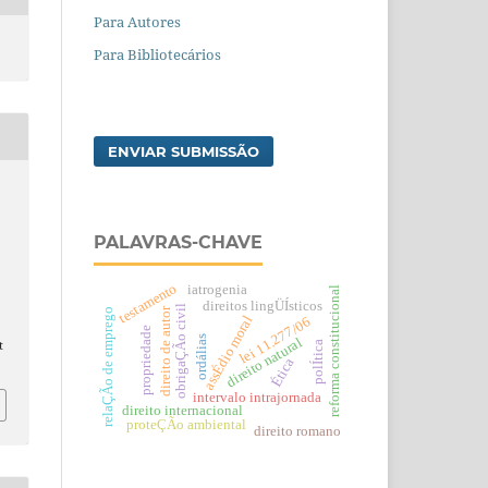
Para Autores
Para Bibliotecários
ENVIAR SUBMISSÃO
PALAVRAS-CHAVE
testamento
iatrogenia
reforma constitucional
direitos lingÜÍsticos
obrigaÇÃo civil
direito de autor
relaÇÃo de emprego
assÉdio moral
lei 11.277/06
propriedade
ordálias
direito natural
t
polÍtica
Ética
intervalo intrajornada
direito internacional
proteÇÃo ambiental
direito romano