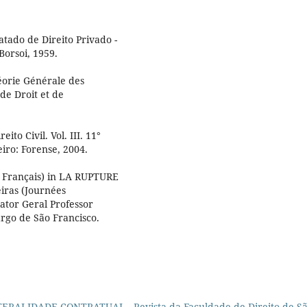
ado de Direito Privado -
Borsoi, 1959.
héorie Générale des
 de Droit et de
to Civil. Vol. III. 11°
eiro: Forense, 2004.
 Français) in LA RUPTURE
iras (Journées
lator Geral Professor
rgo de São Francisco.
ATERALIDADE CONTRATUAL
,
Revista da Faculdade de Direito de S