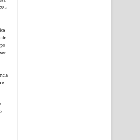
28 a
ica
dade
mpo
 ser
ência
a e
a
o