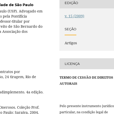
EDIÇÃO
dade de São Paulo
Paulo (USP). Advogado em
v. 15 (2009)
 pela Pontifícia
fessor-titular por
ireito de São Bernardo do
SEÇÃO
 Associação dos
Artigos
LICENÇA
ntratos por
o, 24 tiragem, Rio de
TERMO DE CESSÃO DE DIREITOS
AUTORAIS
nadimplemento. 4a edição.
Pelo presente instrumento jurídic
Onerosos. Coleção Prof.
particular, na condição legal de
 Paulo: Saraiva, 2004.