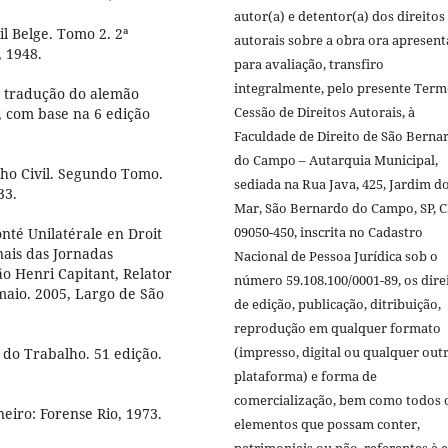
autor(a) e detentor(a) dos direitos
l Belge. Tomo 2. 2ª
autorais sobre a obra ora apresen
, 1948.
para avaliação, transfiro
integralmente, pelo presente Term
1ª tradução do alemão
Cessão de Direitos Autorais, à
, com base na 6 edição
Faculdade de Direito de São Berna
do Campo – Autarquia Municipal,
o Civil. Segundo Tomo.
sediada na Rua Java, 425, Jardim d
33.
Mar, São Bernardo do Campo, SP, 
09050-450, inscrita no Cadastro
nté Unilatérale en Droit
ais das Jornadas
Nacional de Pessoa Jurídica sob o
ão Henri Capitant, Relator
número 59.108.100/0001-89, os dire
maio. 2005, Largo de São
de edição, publicação, ditribuição,
reprodução em qualquer formato
(impresso, digital ou qualquer out
do Trabalho. 51 edição.
plataforma) e forma de
comercialização, bem como todos 
eiro: Forense Rio, 1973.
elementos que possam conter,
patrimoniais ou não, referentes à e