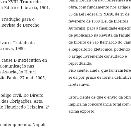
vro XVIII. Traduzido
obra, com fundamento nos artigos 
à Editrice Libraria, 1901.
33 da Lei Federal nº 9.610, de 19 de
. Tradução para o
fevereiro de 1998 (Lei de Direitos
l Revista de Derecho
Autorais), para a finalidade específ
de publicação na Revista da Facul
de Direito de São Bernardo do Ca
lvaro. Tratado da
araiva, 1980.
e Repositório Eletrônico, podendo
o artigo livremente consultado e
 cause D'Inexécution en
reproduzido.
 Comunicação nas
Fico ciente, ainda, que tal transfer
a Associação Henri
se dá por prazo de forma definitiv
São Paulo, 27 mai. 2005,
irretratável.
igo Civil. Do Direito
Estou ciente de que o envio da obr
das Obrigações. Arts.
implica na concordância total com 
de Figueiredo Teixeira. 2ª
acima exposto.
 inadempimento. Napoli: