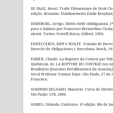
DE PAGE, Henri. Traité Élémentaire de Droit Civi
edição. Bruxelas: Établissements Émile Bruylant
DERNBURG, Arrigo. Diritto delle Obbligazioni, 
para o italiano por Francesco Bernardino Cicala
alemã. Torino: Fratelli Bocca, Editori, 1903.
ENNECCERUS, KIPP e WOLFF. Tratado de Derech
Derecho de Obligaciones I. Barcelona: Bosch, 19
FABIEN, Claude. La Rupture du Contrat par Volo
Québécois. In: LA RUPTURE DU CONTRAT nos An
Brasileiras (Journées Brésiliènnnes) da Associaç
Geral Professor Tomasz Pajor, São Paulo, 27 de 
Francisco.
GODINHO DELGADO, Mauricio. Curso de Direito 
São Paulo: LTR, 2006.
GOMES, Orlando. Contratos. 4ª edição. Rio de Jan