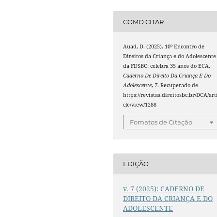
COMO CITAR
Auad, D. (2025). 10º Encontro de
Direitos da Criança e do Adolescente
da FDSBC: celebra 35 anos do ECA.
Caderno De Direito Da Criança E Do
Adolescente
,
7
. Recuperado de
https://revistas.direitosbc.br/DCA/art
cle/view/1288
Fomatos de Citação
EDIÇÃO
v. 7 (2025): CADERNO DE
DIREITO DA CRIANÇA E DO
ADOLESCENTE