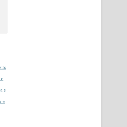
eito
 e
a e
a e