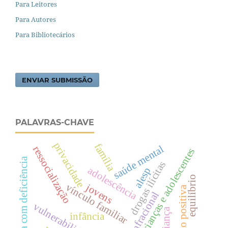
Para Leitores
Para Autores
Para Bibliotecários
ENVIAR SUBMISSÃO
PALAVRAS-CHAVE
privacidade
família
saúde mental
ressocialização
crianças e adolescentes
pessoa com deficiência
drogas ilícitas
adolescência
alesp
equilíbrio
vínculo familiar
jovens
educação positiva
ato infracional
vulnerabilidade
criança
infância