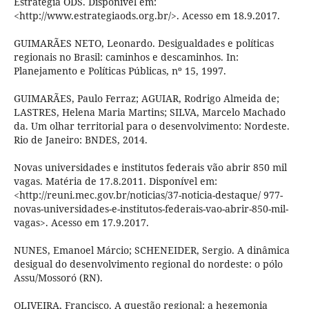
Estratégia ODS. Disponível em:
<http://www.estrategiaods.org.br/>. Acesso em 18.9.2017.
GUIMARÃES NETO, Leonardo. Desigualdades e políticas
regionais no Brasil: caminhos e descaminhos. In:
Planejamento e Políticas Públicas, nº 15, 1997.
GUIMARÃES, Paulo Ferraz; AGUIAR, Rodrigo Almeida de;
LASTRES, Helena Maria Martins; SILVA, Marcelo Machado
da. Um olhar territorial para o desenvolvimento: Nordeste.
Rio de Janeiro: BNDES, 2014.
Novas universidades e institutos federais vão abrir 850 mil
vagas. Matéria de 17.8.2011. Disponível em:
<http://reuni.mec.gov.br/noticias/37-noticia-destaque/ 977-
novas-universidades-e-institutos-federais-vao-abrir-850-mil-
vagas>. Acesso em 17.9.2017.
NUNES, Emanoel Márcio; SCHENEIDER, Sergio. A dinâmica
desigual do desenvolvimento regional do nordeste: o pólo
Assu/Mossoró (RN).
OLIVEIRA, Francisco. A questão regional: a hegemonia