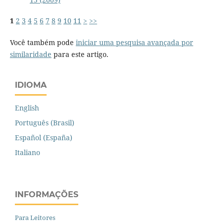
1
2
3
4
5
6
7
8
9
10
11
>
>>
Você também pode
iniciar uma pesquisa avançada por
similaridade
para este artigo.
IDIOMA
English
Português (Brasil)
Español (España)
Italiano
INFORMAÇÕES
Para Leitores