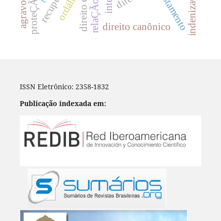
indenizaÇÃo
testamento
ordálias
direito canônico
ISSN Eletrônico: 2358-1832
Publicação indexada em: