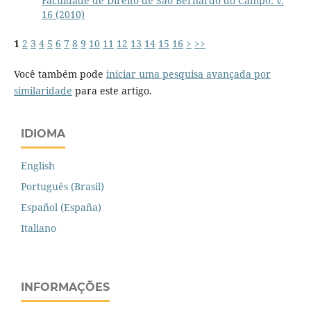
Faculdade de Direito de São Bernardo do Campo: v.
16 (2010)
1
2
3
4
5
6
7
8
9
10
11
12
13
14
15
16
>
>>
Você também pode
iniciar uma pesquisa avançada por
similaridade
para este artigo.
IDIOMA
English
Português (Brasil)
Español (España)
Italiano
INFORMAÇÕES