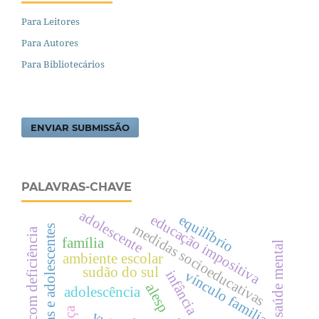
Para Leitores
Para Autores
Para Bibliotecários
ENVIAR SUBMISSÃO
PALAVRAS-CHAVE
adolescente
educação impositiva
equilíbrio
medidas socioeducativas
crianças e adolescentes
pessoa com deficiência
família
saúde mental
ambiente escolar
sudão do sul
infância
vínculo familiar
alesp
adolescência