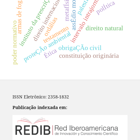
o
intervalo intrajornada
palestina
direito internacional
assÉdio moral
metafÍsica
armas de fogo
polÍtica
ordálias
poder normativo
i
n
s
t
i
t
u
t
o
d
a
p
r
e
s
c
r
i
Ç
Ã
testamento
direito natural
proteÇÃo ambiental
obrigaÇÃo civil
Ética
constituição originária
ISSN Eletrônico: 2358-1832
Publicação indexada em: