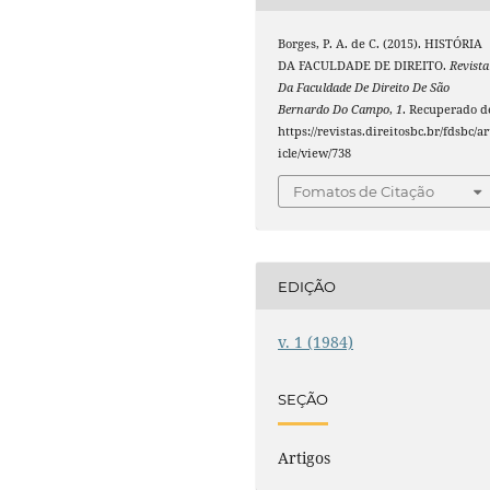
Borges, P. A. de C. (2015). HISTÓRIA
DA FACULDADE DE DIREITO.
Revista
Da Faculdade De Direito De São
Bernardo Do Campo
,
1
. Recuperado d
https://revistas.direitosbc.br/fdsbc/ar
icle/view/738
Fomatos de Citação
EDIÇÃO
v. 1 (1984)
SEÇÃO
Artigos