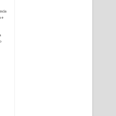
ência
a e
a
o