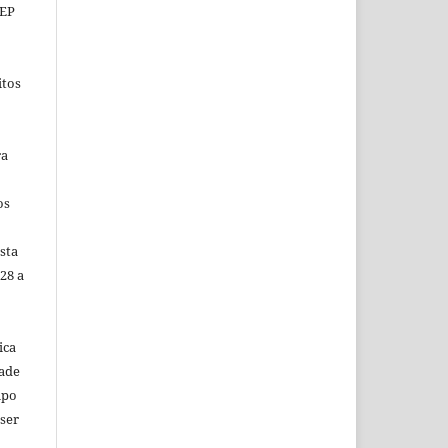
CEP
itos
ra
os
sta
28 a
ica
dade
mpo
 ser