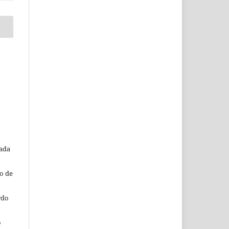
o
tada
o de
rdo
o