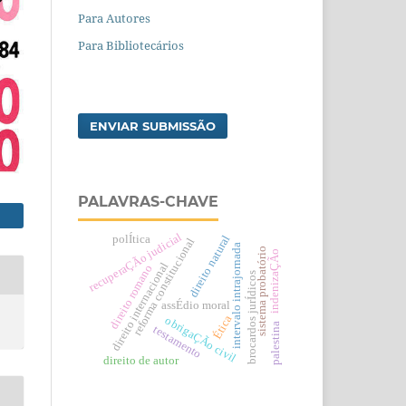
Para Autores
Para Bibliotecários
ENVIAR SUBMISSÃO
PALAVRAS-CHAVE
recuperaÇÃo judicial
polÍtica
direito natural
reforma constitucional
intervalo intrajornada
sistema probatório
indenizaÇÃo
direito internacional
direito romano
brocardos jurÍdicos
assÉdio moral
Ética
obrigaÇÃo civil
palestina
testamento
direito de autor