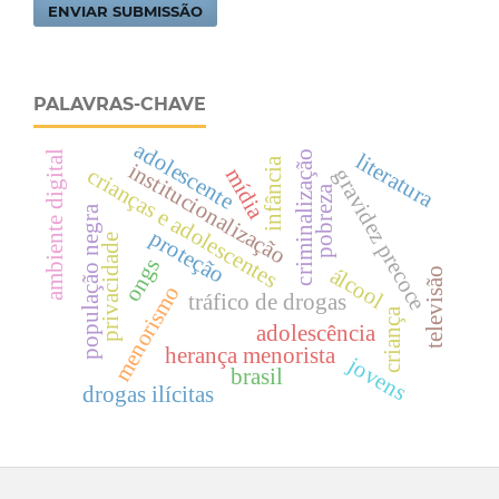
ENVIAR SUBMISSÃO
PALAVRAS-CHAVE
adolescente
ambiente digital
literatura
criminalização
infância
institucionalização
crianças e adolescentes
mídia
gravidez precoce
pobreza
população negra
proteção
privacidade
ongs
álcool
televisão
menorismo
tráfico de drogas
criança
adolescência
herança menorista
jovens
brasil
drogas ilícitas