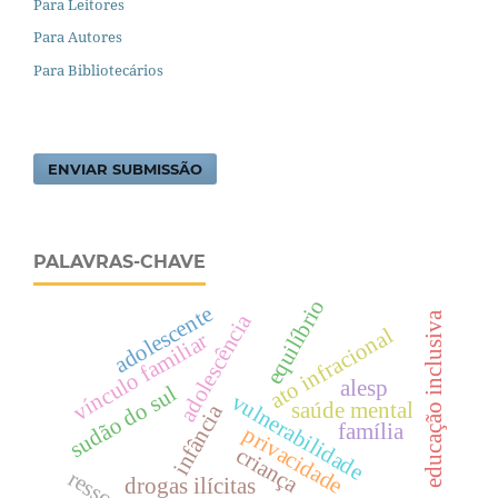
Para Leitores
Para Autores
Para Bibliotecários
ENVIAR SUBMISSÃO
PALAVRAS-CHAVE
equilíbrio
adolescente
educação inclusiva
adolescência
ato infracional
vínculo familiar
alesp
sudão do sul
vulnerabilidade
saúde mental
infância
família
privacidade
criança
drogas ilícitas