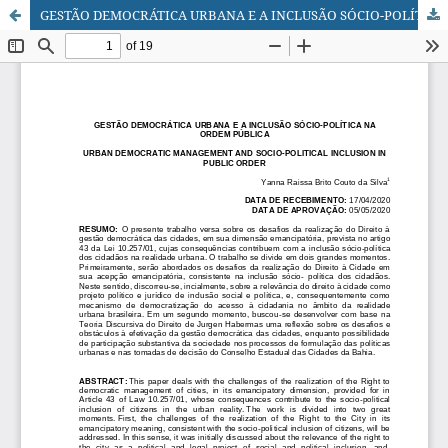
GESTÃO DEMOCRÁTICA URBANA E A INCLUSÃO SÓCIO-POLÍTICA NA ORDEM PÚBLICA