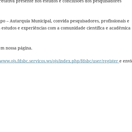
retativa presente nos estudos e conclusões dos pesquisadores
o – Autarquia Municipal, convida pesquisadores, profissionais e
 estudos e experiências com a comunidade científica e acadêmica
 em nossa página.
/www.ojs.fdsbc.servicos.ws/ojs/index.php/fdsbc/user/register
e envi